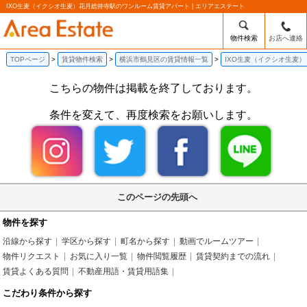
IXO生麦（イクシオ生麦）花月総持寺駅のワンルーム賃貸アパート | エリアエステート
物件検索
お店へ連絡
TOPページ
賃貸物件検索
横浜市鶴見区の賃貸情報一覧
IXO生麦（イクシオ生麦
こちらの物件は掲載を終了しております。
条件を変えて、再度検索をお願いします。
このページの先頭へ
物件を探す
沿線から探す
学区から探す
町名から探す
動画でルームツアー
物件リクエスト
お気に入り一覧
物件閲覧履歴
賃貸契約までの流れ
賃貸よくある質問
不動産用語・賃貸用語集
こだわり条件から探す