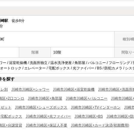
川崎駅
徒歩8分
分
川町
種別/
階層
10階
間取り
ワー / 浴室乾燥機 / 洗面所独立 / 温水洗浄便座 / 角部屋 / バルコニー / フローリング /
 オートロック / エレベーター / 宅配ボックス / 光ファイバー / BS / 防犯カメラ / シ
件を探す
イレ別
川崎市川崎区+シャワー
川崎市川崎区+浴室乾燥機
川崎市川崎区+洗面所
崎区+2口コンロ
川崎市川崎区+角部屋
川崎市川崎区+バルコニー
川崎市川崎区
ロゼット
川崎市川崎区+シューズボックス
川崎市川崎区+TVインターホン
川崎
+宅配ボックス
川崎市川崎区+光ファイバー
川崎市川崎区+BS
川崎市川崎区+
崎区+分譲賃貸
川崎市川崎区+保証人不要
川崎市川崎区+カード決済(初期費用)