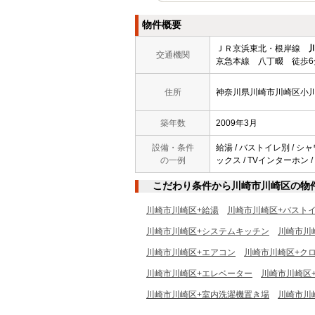
物件概要
ＪＲ京浜東北・根岸線
交通機関
京急本線 八丁畷 徒歩6
住所
神奈川県川崎市川崎区小
築年数
2009年3月
設備・条件
給湯 / バストイレ別 / シャ
の一例
ックス / TVインターホン /
こだわり条件から川崎市川崎区の物
川崎市川崎区+給湯
川崎市川崎区+バスト
川崎市川崎区+システムキッチン
川崎市川
川崎市川崎区+エアコン
川崎市川崎区+ク
川崎市川崎区+エレベーター
川崎市川崎区
川崎市川崎区+室内洗濯機置き場
川崎市川