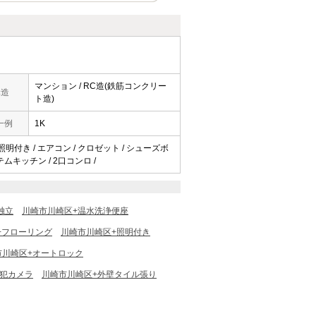
マンション / RC造(鉄筋コンクリー
構造
ト造)
一例
1K
 照明付き / エアコン / クロゼット / シューズボ
ステムキッチン / 2口コンロ /
独立
川崎市川崎区+温水洗浄便座
+フローリング
川崎市川崎区+照明付き
市川崎区+オートロック
防犯カメラ
川崎市川崎区+外壁タイル張り