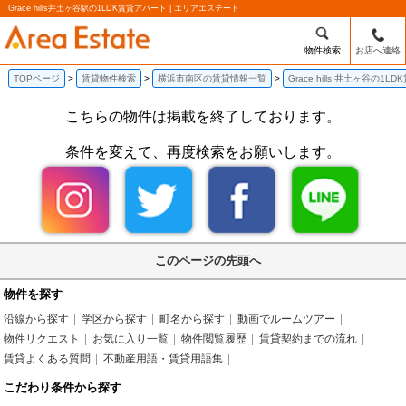
Grace hills井土ヶ谷駅の1LDK賃貸アパート | エリアエステート
物件検索
お店へ連絡
TOPページ
賃貸物件検索
横浜市南区の賃貸情報一覧
Grace hills 井土ヶ谷の1
こちらの物件は掲載を終了しております。
条件を変えて、再度検索をお願いします。
このページの先頭へ
物件を探す
沿線から探す
学区から探す
町名から探す
動画でルームツアー
物件リクエスト
お気に入り一覧
物件閲覧履歴
賃貸契約までの流れ
賃貸よくある質問
不動産用語・賃貸用語集
こだわり条件から探す