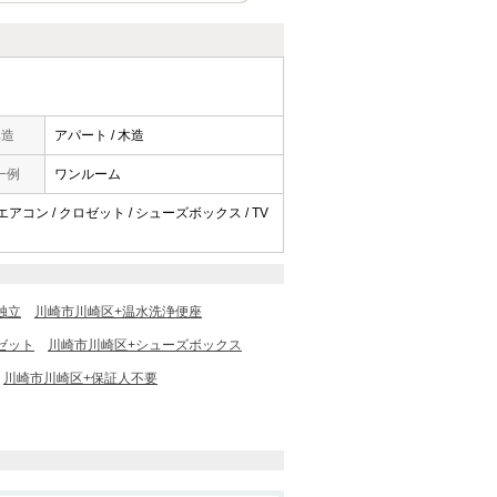
構造
アパート / 木造
一例
ワンルーム
 エアコン / クロゼット / シューズボックス / TV
独立
川崎市川崎区+温水洗浄便座
ゼット
川崎市川崎区+シューズボックス
川崎市川崎区+保証人不要