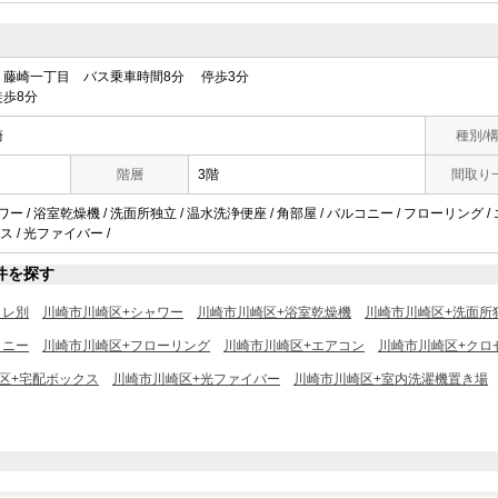
藤崎一丁目 バス乗車時間8分 停歩3分
歩8分
崎
種別/
階層
3階
間取り
ワー / 浴室乾燥機 / 洗面所独立 / 温水洗浄便座 / 角部屋 / バルコニー / フローリング /
 / 光ファイバー /
件を探す
イレ別
川崎市川崎区+シャワー
川崎市川崎区+浴室乾燥機
川崎市川崎区+洗面所
コニー
川崎市川崎区+フローリング
川崎市川崎区+エアコン
川崎市川崎区+クロ
区+宅配ボックス
川崎市川崎区+光ファイバー
川崎市川崎区+室内洗濯機置き場