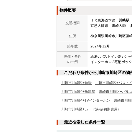
物件概要
ＪＲ東海道本線
川崎駅
交通機関
京急大師線 川崎大師 徒
住所
神奈川県川崎市川崎区藤
築年数
2024年12月
設備・条件
給湯 / バストイレ別 / シャ
の一例
インターホン / 宅配ボックス
こだわり条件から川崎市川崎区の物
川崎市川崎区+給湯
川崎市川崎区+バスト
川崎市川崎区+角部屋
川崎市川崎区+バル
川崎市川崎区+TVインターホン
川崎市川崎
川崎市川崎区+カード決済(初期費用)
最近検索した条件一覧