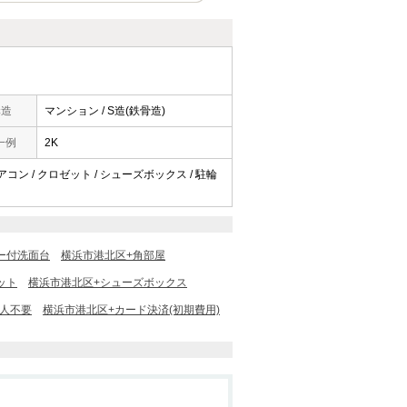
構造
マンション / S造(鉄骨造)
一例
2K
エアコン / クロゼット / シューズボックス / 駐輪
ー付洗面台
横浜市港北区+角部屋
ット
横浜市港北区+シューズボックス
証人不要
横浜市港北区+カード決済(初期費用)