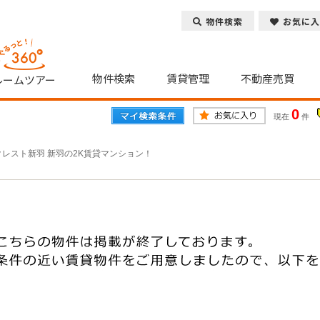
物件検索
お気に入
物件検索
賃貸管理
不動産売買
ルームツアー
0
現在
件
クレスト新羽 新羽の2K賃貸マンション！