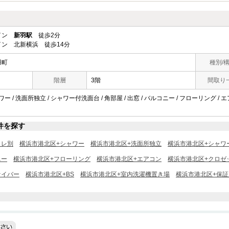
ライン
新羽駅
徒歩2分
ン 北新横浜 徒歩14分
羽町
種別/
階層
3階
間取り
ワー / 洗面所独立 / シャワー付洗面台 / 角部屋 / 出窓 / バルコニー / フローリング / 
件を探す
イレ別
横浜市港北区+シャワー
横浜市港北区+洗面所独立
横浜市港北区+シャワ
ニー
横浜市港北区+フローリング
横浜市港北区+エアコン
横浜市港北区+クロゼ
ァイバー
横浜市港北区+BS
横浜市港北区+室内洗濯機置き場
横浜市港北区+保