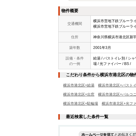
物件概要
横浜市営地下鉄ブルー
交通機関
横浜市営地下鉄ブルーライ
住所
神奈川県横浜市港北区新
築年数
2001年3月
設備・条件
給湯 / バストイレ別 / シャ
の一例
場 / 光ファイバー / BS /
こだわり条件から横浜市港北区の物
横浜市港北区+給湯
横浜市港北区+バスト
横浜市港北区+出窓
横浜市港北区+バルコ
横浜市港北区+駐輪場
横浜市港北区+光フ
最近検索した条件一覧