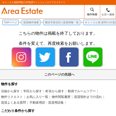
キャッスル旭新羽駅の1K賃貸マンション | エリアエステート
物件検索
お店へ連絡
TOPページ
賃貸物件検索
横浜市港北区の賃貸情報一覧
キャッスル旭 新羽の1K
こちらの物件は掲載を終了しております。
条件を変えて、再度検索をお願いします。
このページの先頭へ
物件を探す
沿線から探す
学区から探す
町名から探す
動画でルームツアー
物件リクエスト
お気に入り一覧
物件閲覧履歴
賃貸契約までの流れ
賃貸よくある質問
不動産用語・賃貸用語集
こだわり条件から探す