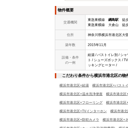
物件概要
東急東横線
綱島駅
徒歩
交通機関
東急東横線 大倉山 徒歩
住所
神奈川県横浜市港北区大
築年数
2015年11月
給湯 / バストイレ別 / シャ
設備・条件
ト / シューズボックス / T
の一例
ッキングヒーター /
こだわり条件から横浜市港北区の物
横浜市港北区+給湯
横浜市港北区+バスト
横浜市港北区+温水洗浄便座
横浜市港北区
横浜市港北区+フローリング
横浜市港北区
横浜市港北区+TVインターホン
横浜市港北
横浜市港北区+防犯カメラ
横浜市港北区+