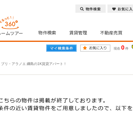
物件検索
お気に入
物件検索
賃貸管理
不動産売買
ルームツアー
0
現在
件
リブリ・アラノエ 綱島の1K賃貸アパート！