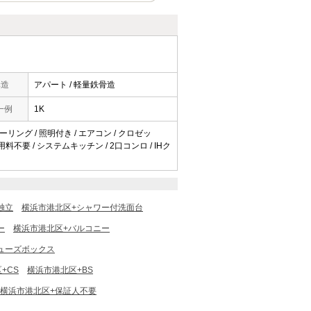
構造
アパート / 軽量鉄骨造
一例
1K
ーリング / 照明付き / エアコン / クロゼッ
使用料不要 / システムキッチン / 2口コンロ / IHク
独立
横浜市港北区+シャワー付洗面台
ー
横浜市港北区+バルコニー
ューズボックス
+CS
横浜市港北区+BS
横浜市港北区+保証人不要