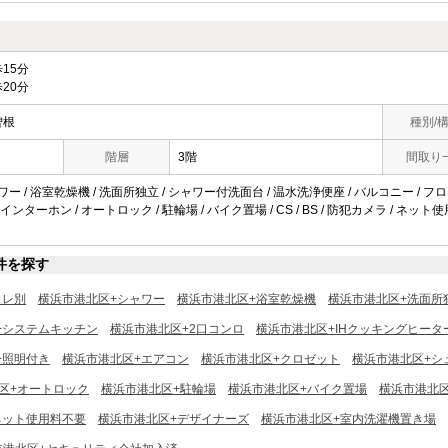
15分
20分
曽根
種別/
階層
3階
間取り
ワー / 浴室乾燥機 / 洗面所独立 / シャワー付洗面台 / 温水洗浄便座 / バルコニー / フロ
Vインターホン / オートロック / 駐輪場 / バイク置場 / CS / BS / 防犯カメラ / ネット
件を探す
イレ別
横浜市港北区+シャワー
横浜市港北区+浴室乾燥機
横浜市港北区+洗面所
+システムキッチン
横浜市港北区+2口コンロ
横浜市港北区+IHクッキングヒータ
+照明付き
横浜市港北区+エアコン
横浜市港北区+クロゼット
横浜市港北区+シ
区+オートロック
横浜市港北区+駐輪場
横浜市港北区+バイク置場
横浜市港北区
ネット使用料不要
横浜市港北区+デザイナーズ
横浜市港北区+室内洗濯機置き場