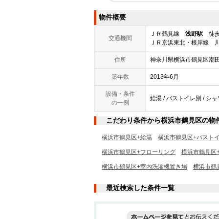
物件概要
ＪＲ鶴見線
浅野駅
徒歩
交通機関
ＪＲ京浜東北・根岸線 川
住所
神奈川県横浜市鶴見区潮
築年数
2013年6月
設備・条件
給湯 / バストイレ別 / シャ
の一例
こだわり条件から横浜市鶴見区の物
横浜市鶴見区+給湯
横浜市鶴見区+バスト
横浜市鶴見区+フローリング
横浜市鶴見区
横浜市鶴見区+室内洗濯機置き場
横浜市鶴
最近検索した条件一覧