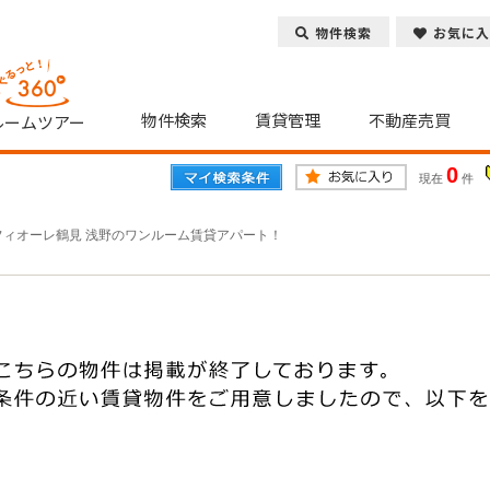
物件検索
お気に入
物件検索
賃貸管理
不動産売買
ルームツアー
0
現在
件
フィオーレ鶴見 浅野のワンルーム賃貸アパート！