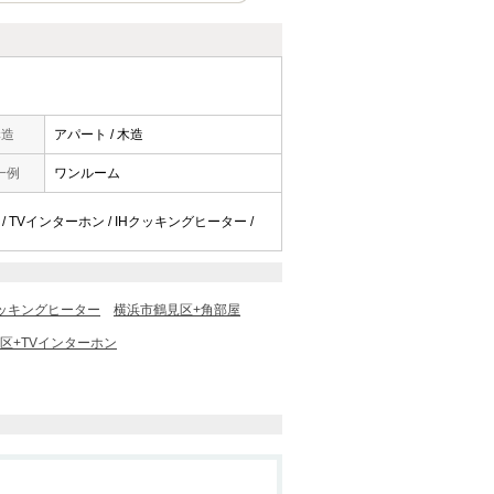
構造
アパート / 木造
一例
ワンルーム
 / TVインターホン / IHクッキングヒーター /
クッキングヒーター
横浜市鶴見区+角部屋
区+TVインターホン