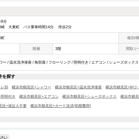
9分
崎 大東町 バス乗車時間14分 停歩2分
田町
種別/
階層
3階
間取り
ワー / 温水洗浄便座 / 角部屋 / フローリング / 照明付き / エアコン / シューズボックス
件を探す
イレ別
横浜市鶴見区+シャワー
横浜市鶴見区+温水洗浄便座
横浜市鶴見区+IH
+照明付き
横浜市鶴見区+エアコン
横浜市鶴見区+シューズボックス
横浜市鶴見
見区+保証人不要
横浜市鶴見区+カード決済(初期費用)