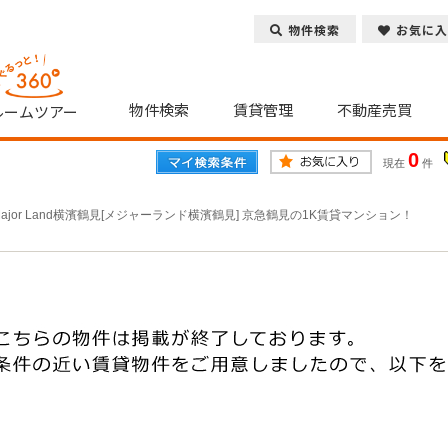
物件検索
お気に入
物件検索
賃貸管理
不動産売買
ルームツアー
0
現在
件
Major Land横濱鶴見[メジャーランド横濱鶴見] 京急鶴見の1K賃貸マンション！