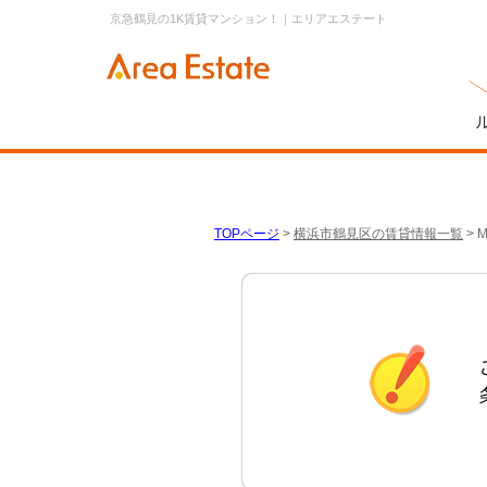
京急鶴見の1K賃貸マンション！｜エリアエステート
TOPページ
>
横浜市鶴見区の賃貸情報一覧
>