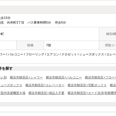
歩15分
見 向井町3丁目 バス乗車時間5分 停歩5分
井町
種別/
階層
7階
間取り
ワー / バルコニー / フローリング / エアコン / クロゼット / シューズボックス / エレ
件を探す
イレ別
横浜市鶴見区+シャワー
横浜市鶴見区+バルコニー
横浜市鶴見区+フロー
シューズボックス
横浜市鶴見区+エレベーター
横浜市鶴見区+宅配ボックス
横浜
+室内洗濯機置き場
横浜市鶴見区+保証人不要
横浜市鶴見区+カード決済(初期費用