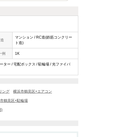
マンション / RC造(鉄筋コンクリー
構造
ト造)
一例
1K
ベーター / 宅配ボックス / 駐輪場 / 光ファイバ
リング
横浜市鶴見区+エアコン
市鶴見区+駐輪場
)