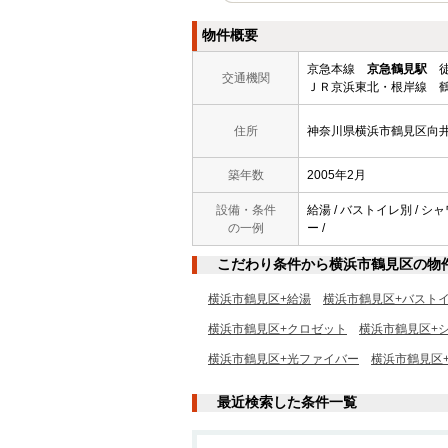
物件概要
京急本線
京急鶴見駅
徒
交通機関
ＪＲ京浜東北・根岸線 鶴
住所
神奈川県横浜市鶴見区向
築年数
2005年2月
設備・条件
給湯 / バストイレ別 / シャ
の一例
ー /
こだわり条件から横浜市鶴見区の物
横浜市鶴見区+給湯
横浜市鶴見区+バスト
横浜市鶴見区+クロゼット
横浜市鶴見区+
横浜市鶴見区+光ファイバー
横浜市鶴見区
最近検索した条件一覧