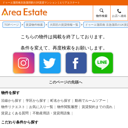
ドゥーエ蒲田南京急蒲田駅の1K賃貸マンション | エリアエステート
物件検索
お店へ連絡
TOPページ
賃貸物件検索
大田区の賃貸情報一覧
ドゥーエ蒲田南 京急蒲田の1K賃
こちらの物件は掲載を終了しております。
条件を変えて、再度検索をお願いします。
このページの先頭へ
物件を探す
沿線から探す
学区から探す
町名から探す
動画でルームツアー
物件リクエスト
お気に入り一覧
物件閲覧履歴
賃貸契約までの流れ
賃貸よくある質問
不動産用語・賃貸用語集
こだわり条件から探す