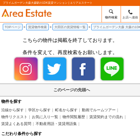
プライムガーデン大森大森駅の1DK賃貸マンション | エリアエステート
物件検索
お店へ連絡
TOPページ
賃貸物件検索
大田区の賃貸情報一覧
プライムガーデン大森 大森の1D
こちらの物件は掲載を終了しております。
条件を変えて、再度検索をお願いします。
このページの先頭へ
物件を探す
沿線から探す
学区から探す
町名から探す
動画でルームツアー
物件リクエスト
お気に入り一覧
物件閲覧履歴
賃貸契約までの流れ
賃貸よくある質問
不動産用語・賃貸用語集
こだわり条件から探す