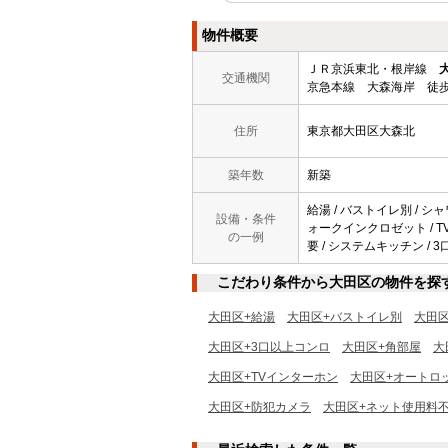
物件概要
ＪＲ京浜東北・根岸線
交通機関
京急本線 大森海岸 徒歩
住所
東京都大田区大森北
築年数
新築
給湯 / バストイレ別 / シャ
設備・条件
ォークインクロゼット / TV
の一例
要 / システムキッチン / 
こだわり条件から大田区の物件を探
大田区+給湯
大田区+バストイレ別
大田
大田区+3口以上コンロ
大田区+角部屋
大
大田区+TVインターホン
大田区+オートロ
大田区+防犯カメラ
大田区+ネット使用料