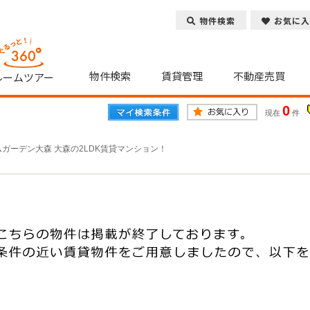
物件検索
お気に入
物件検索
賃貸管理
不動産売買
ルームツアー
0
現在
件
ガーデン大森 大森の2LDK賃貸マンション！