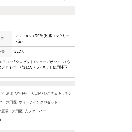
マンション / RC造(鉄筋コンクリー
構造
ト造)
一例
2LDK
 エアコン / クロゼット / シューズボックス / ウ
 光ファイバー / 防犯カメラ / ネット使用料不
田区+温水洗浄便座
大田区+システムキッチン
ス
大田区+ウォークインクロゼット
ク置場
大田区+光ファイバー
)