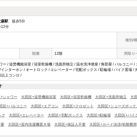
大森駅
徒歩5分
12分
種別/
階層
12階
間取り
ワー / 追焚機能浴室 / 浴室乾燥機 / 洗面所独立 / 温水洗浄便座 / 角部屋 / バルコニー /
インターホン / オートロック / エレベーター / 宅配ボックス / 駐輪場 / バイク置場 /
3口以上コンロ /
す
区+シャワー
大田区+追焚機能浴室
大田区+浴室乾燥機
大田区+洗面所独立
大
田区+バルコニー
大田区+エアコン
大田区+クロゼット
大田区+シューズボック
ック
大田区+エレベーター
大田区+宅配ボックス
大田区+駐輪場
大田区+バイ
不要
大田区+室内洗濯機置き場
大田区+保証人不要
大田区+カード決済(初期費用