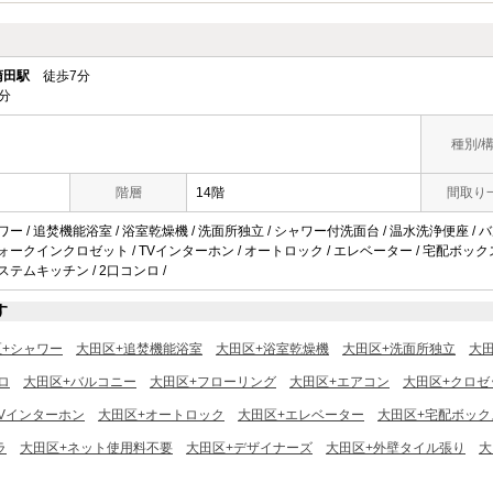
蒲田駅
徒歩7分
分
種別/
階層
14階
間取り
ャワー / 追焚機能浴室 / 浴室乾燥機 / 洗面所独立 / シャワー付洗面台 / 温水洗浄便座 / 
ォークインクロゼット / TVインターホン / オートロック / エレベーター / 宅配ボックス / 駐
システムキッチン / 2口コンロ /
す
区+シャワー
大田区+追焚機能浴室
大田区+浴室乾燥機
大田区+洗面所独立
大
ロ
大田区+バルコニー
大田区+フローリング
大田区+エアコン
大田区+クロゼ
TVインターホン
大田区+オートロック
大田区+エレベーター
大田区+宅配ボック
ラ
大田区+ネット使用料不要
大田区+デザイナーズ
大田区+外壁タイル張り
大