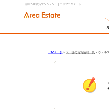
蒲田の1K賃貸マンション！｜エリアエステート
TOPページ
>
大田区の賃貸情報一覧
>
ウェルス