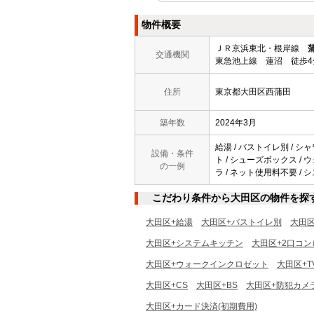
物件概要
ＪＲ京浜東北・根岸線
交通機関
東急池上線 蓮沼 徒歩4
住所
東京都大田区西蒲田
築年数
2024年3月
給湯 / バストイレ別 / シ
設備・条件
ト / シューズボックス / ウ
の一例
ラ / ネット使用料不要 / 
こだわり条件から大田区の物件を探
大田区+給湯
大田区+バストイレ別
大田
大田区+システムキッチン
大田区+2口コン
大田区+ウォークインクロゼット
大田区+
大田区+CS
大田区+BS
大田区+防犯カメ
大田区+カード決済(初期費用)