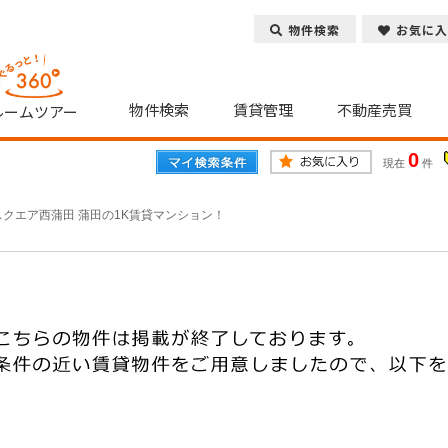
物件検索
お気に入
物件検索
賃貸管理
不動産売買
ルームツアー
0
現在
件
クエア西蒲田 蒲田の1K賃貸マンション！