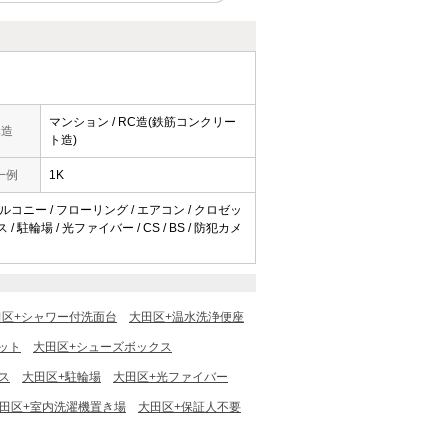
マンション / RC造(鉄筋コンクリー
構造
ト造)
一例
1K
バルコニー / フローリング / エアコン / クロゼッ
輪場 / 光ファイバー / CS / BS / 防犯カメ
田区+シャワー付洗面台
大田区+温水洗浄便座
ット
大田区+シューズボックス
ス
大田区+駐輪場
大田区+光ファイバー
田区+室内洗濯機置き場
大田区+保証人不要