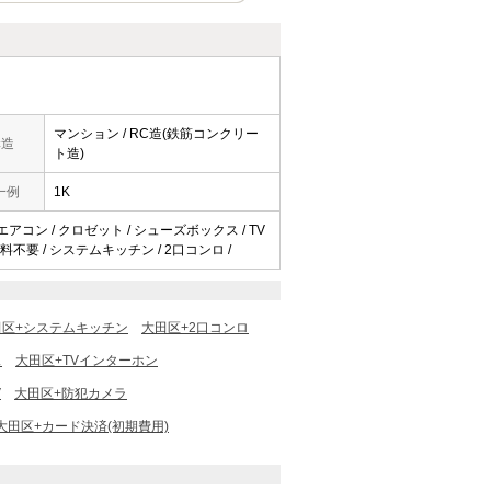
マンション / RC造(鉄筋コンクリー
構造
ト造)
一例
1K
 エアコン / クロゼット / シューズボックス / TV
使用料不要 / システムキッチン / 2口コンロ /
田区+システムキッチン
大田区+2口コンロ
ス
大田区+TVインターホン
V
大田区+防犯カメラ
大田区+カード決済(初期費用)