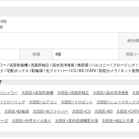
3分
分
種別/
階層
4階
間取り
ワー / 浴室乾燥機 / 洗面所独立 / 温水洗浄便座 / 角部屋 / バルコニー / フローリング /
/ 宅配ボックス / 駐輪場 / 光ファイバー / CS / BS / CATV / 防犯カメラ / ネット
す
区+シャワー
大田区+浴室乾燥機
大田区+洗面所独立
大田区+温水洗浄便座
大
区+フローリング
大田区+エアコン
大田区+クロゼット
大田区+シューズボック
ス
大田区+駐輪場
大田区+光ファイバー
大田区+CS
大田区+BS
大田区+CAT
ナーズ
大田区+外壁タイル張り
大田区+室内洗濯機置き場
大田区+保証人不要