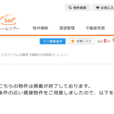
物件検索
お気に入
物件検索
賃貸管理
不動産売買
ルームツアー
0
現在
件
スクエアイズム大森西 大森町の1K賃貸マンション！