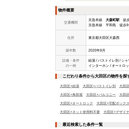
物件概要
京急本線
大森町駅
徒歩
交通機関
京急本線 平和島 徒歩9
住所
東京都大田区大森西
築年数
2020年9月
設備・条件
給湯 / バストイレ別 / シャ
の一例
インターホン / オートロック 
こだわり条件から大田区の物件を探
大田区+給湯
大田区+バストイレ別
大田
大田区+角部屋
大田区+バルコニー
大田
大田区+オートロック
大田区+宅配ボック
大田区+ネット使用料不要
大田区+デザイ
最近検索した条件一覧