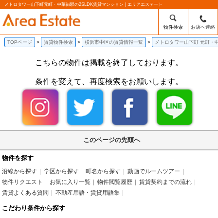
メトロタワー山下町元町・中華街駅の2SLDK賃貸マンション | エリアエステート
物件検索
お店へ連絡
TOPページ
賃貸物件検索
横浜市中区の賃貸情報一覧
メトロタワー山下町 元町・中
こちらの物件は掲載を終了しております。
条件を変えて、再度検索をお願いします。
このページの先頭へ
物件を探す
沿線から探す
学区から探す
町名から探す
動画でルームツアー
物件リクエスト
お気に入り一覧
物件閲覧履歴
賃貸契約までの流れ
賃貸よくある質問
不動産用語・賃貸用語集
こだわり条件から探す