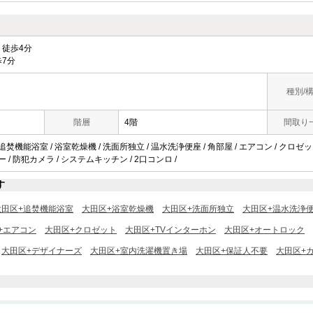
徒歩4分
7分
種別/
階層
4階
間取り
追焚機能浴室 / 浴室乾燥機 / 洗面所独立 / 温水洗浄便座 / 角部屋 / エアコン / クロゼッ
ー / 防犯カメラ / システムキッチン / 2口コンロ /
す
大田区+追焚機能浴室
大田区+浴室乾燥機
大田区+洗面所独立
大田区+温水洗浄
+エアコン
大田区+クロゼット
大田区+TVインターホン
大田区+オートロック
大田区+デザイナーズ
大田区+室内洗濯機置き場
大田区+保証人不要
大田区+カ