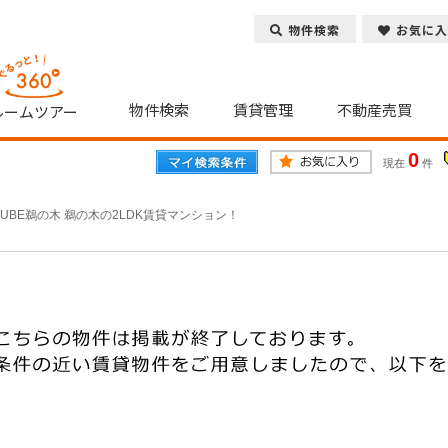
物件検索
お気に入
物件検索
賃貸管理
不動産売買
ルームツアー
0
現在
件
CUBE鵜の木 鵜の木の2LDK賃貸マンション！