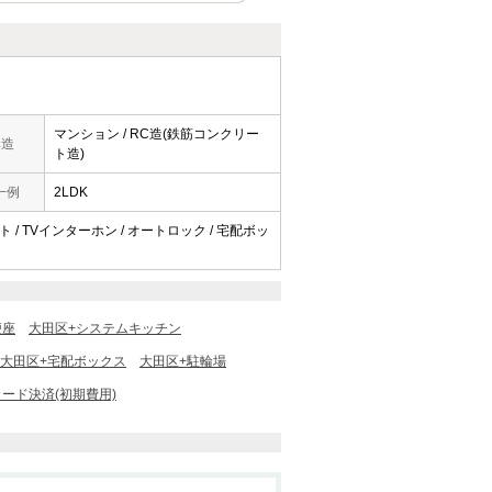
マンション / RC造(鉄筋コンクリー
構造
ト造)
一例
2LDK
ト / TVインターホン / オートロック / 宅配ボッ
便座
大田区+システムキッチン
大田区+宅配ボックス
大田区+駐輪場
ード決済(初期費用)