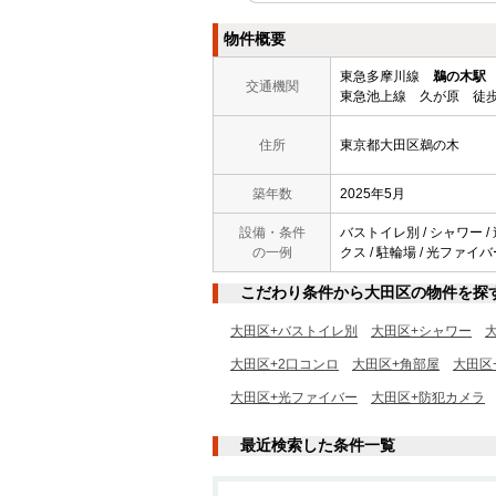
物件概要
東急多摩川線
鵜の木駅
交通機関
東急池上線 久が原 徒歩
住所
東京都大田区鵜の木
築年数
2025年5月
設備・条件
バストイレ別 / シャワー / 
の一例
クス / 駐輪場 / 光ファイバ
こだわり条件から大田区の物件を探
大田区+バストイレ別
大田区+シャワー
大田区+2口コンロ
大田区+角部屋
大田区
大田区+光ファイバー
大田区+防犯カメラ
最近検索した条件一覧