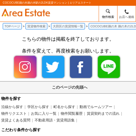
COCOCUBE鵜の木鵜の木駅の2LDK賃貸マンション | エリアエステート
物件検索
お店へ連絡
TOPページ
賃貸物件検索
大田区の賃貸情報一覧
COCOCUBE鵜の木 鵜の木の2
こちらの物件は掲載を終了しております。
条件を変えて、再度検索をお願いします。
このページの先頭へ
物件を探す
沿線から探す
学区から探す
町名から探す
動画でルームツアー
物件リクエスト
お気に入り一覧
物件閲覧履歴
賃貸契約までの流れ
賃貸よくある質問
不動産用語・賃貸用語集
こだわり条件から探す