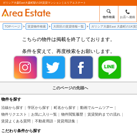
ガリシア大森East大森町駅の1K賃貸マンション | エリアエステート
物件検索
お店へ連絡
TOPページ
賃貸物件検索
大田区の賃貸情報一覧
ガリシア大森East 大森町の1K
こちらの物件は掲載を終了しております。
条件を変えて、再度検索をお願いします。
このページの先頭へ
物件を探す
沿線から探す
学区から探す
町名から探す
動画でルームツアー
物件リクエスト
お気に入り一覧
物件閲覧履歴
賃貸契約までの流れ
賃貸よくある質問
不動産用語・賃貸用語集
こだわり条件から探す