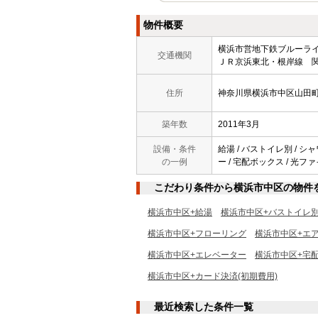
物件概要
横浜市営地下鉄ブルー
交通機関
ＪＲ京浜東北・根岸線 関
住所
神奈川県横浜市中区山田
築年数
2011年3月
設備・条件
給湯 / バストイレ別 / シャ
の一例
ー / 宅配ボックス / 光ファ
こだわり条件から横浜市中区の物件
横浜市中区+給湯
横浜市中区+バストイレ
横浜市中区+フローリング
横浜市中区+エ
横浜市中区+エレベーター
横浜市中区+宅
横浜市中区+カード決済(初期費用)
最近検索した条件一覧