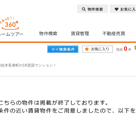
物件検索
お気に入
物件検索
賃貸管理
不動産売買
ルームツアー
0
現在
件
勢佐木長者町の1K賃貸マンション！