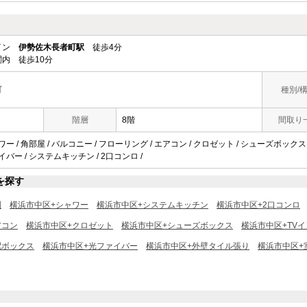
ライン
伊勢佐木長者町駅
徒歩4分
内 徒歩10分
町
種別/
階層
8階
間取り
ワー / 角部屋 / バルコニー / フローリング / エアコン / クロゼット / シューズボックス
イバー / システムキッチン / 2口コンロ /
を探す
別
横浜市中区+シャワー
横浜市中区+システムキッチン
横浜市中区+2口コンロ
アコン
横浜市中区+クロゼット
横浜市中区+シューズボックス
横浜市中区+TV
配ボックス
横浜市中区+光ファイバー
横浜市中区+外壁タイル張り
横浜市中区+