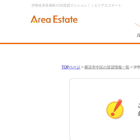
伊勢佐木長者町の1K賃貸マンション！｜エリアエステート
TOPページ
>
横浜市中区の賃貸情報一覧
>
伊