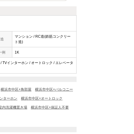
マンション / RC造(鉄筋コンクリー
構造
ト造)
一例
1K
 / TVインターホン / オートロック / エレベータ
横浜市中区+角部屋
横浜市中区+バルコニー
インターホン
横浜市中区+オートロック
室内洗濯機置き場
横浜市中区+保証人不要