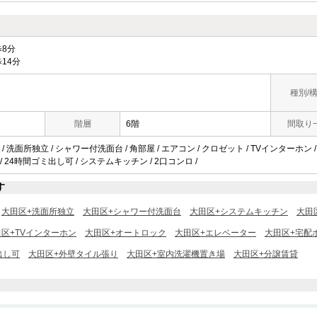
8分
14分
種別/
階層
6階
間取り
/ 洗面所独立 / シャワー付洗面台 / 角部屋 / エアコン / クロゼット / TVインターホン
 / 24時間ゴミ出し可 / システムキッチン / 2口コンロ /
す
大田区+洗面所独立
大田区+シャワー付洗面台
大田区+システムキッチン
大田
区+TVインターホン
大田区+オートロック
大田区+エレベーター
大田区+宅配
出し可
大田区+外壁タイル張り
大田区+室内洗濯機置き場
大田区+分譲賃貸