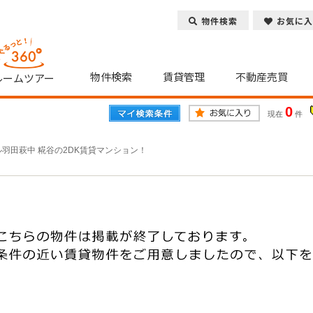
物件検索
お気に入
物件検索
賃貸管理
不動産売買
ルームツアー
0
現在
件
羽田萩中 糀谷の2DK賃貸マンション！