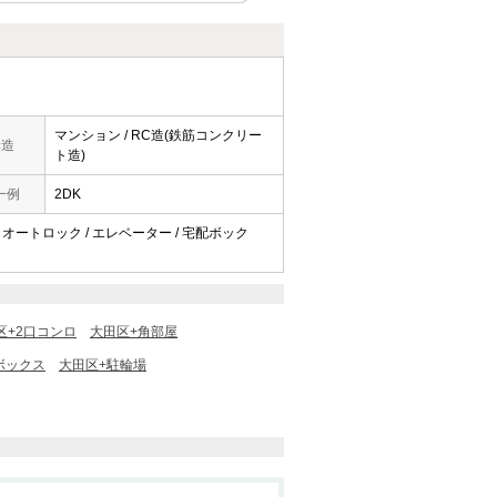
マンション / RC造(鉄筋コンクリー
構造
ト造)
一例
2DK
 / オートロック / エレベーター / 宅配ボック
区+2口コンロ
大田区+角部屋
ボックス
大田区+駐輪場