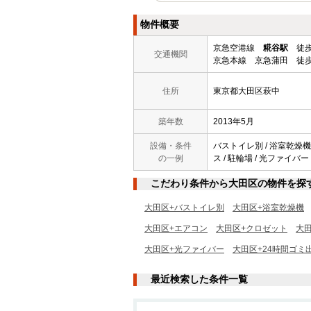
物件概要
京急空港線
糀谷駅
徒歩
交通機関
京急本線 京急蒲田 徒歩
住所
東京都大田区萩中
築年数
2013年5月
設備・条件
バストイレ別 / 浴室乾燥機 
の一例
ス / 駐輪場 / 光ファイバー
こだわり条件から大田区の物件を探
大田区+バストイレ別
大田区+浴室乾燥機
大田区+エアコン
大田区+クロゼット
大田
大田区+光ファイバー
大田区+24時間ゴミ
最近検索した条件一覧