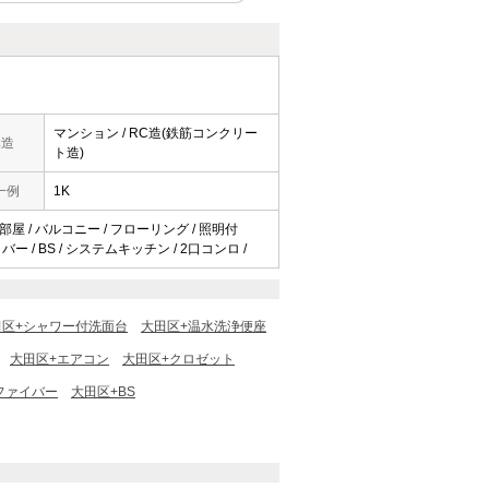
マンション / RC造(鉄筋コンクリー
構造
ト造)
一例
1K
部屋 / バルコニー / フローリング / 照明付
ー / BS / システムキッチン / 2口コンロ /
田区+シャワー付洗面台
大田区+温水洗浄便座
大田区+エアコン
大田区+クロゼット
ファイバー
大田区+BS