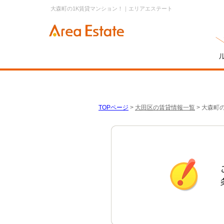
大森町の1K賃貸マンション！｜エリアエステート
TOPページ
>
大田区の賃貸情報一覧
>
大森町