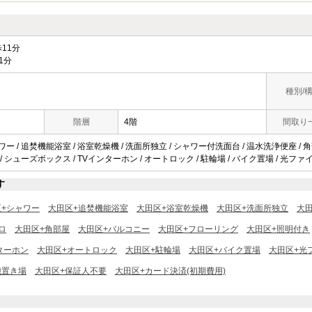
11分
1分
種別/
階層
4階
間取り
ワー / 追焚機能浴室 / 浴室乾燥機 / 洗面所独立 / シャワー付洗面台 / 温水洗浄便座 / 角
 / シューズボックス / TVインターホン / オートロック / 駐輪場 / バイク置場 / 光ファイバ
す
区+シャワー
大田区+追焚機能浴室
大田区+浴室乾燥機
大田区+洗面所独立
大
ロ
大田区+角部屋
大田区+バルコニー
大田区+フローリング
大田区+照明付き
ターホン
大田区+オートロック
大田区+駐輪場
大田区+バイク置場
大田区+光
機置き場
大田区+保証人不要
大田区+カード決済(初期費用)