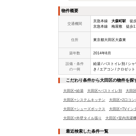
物件概要
京急本線
大森町駅
徒歩
交通機関
京急本線 梅屋敷 徒歩1
住所
東京都大田区大森東
築年数
2014年8月
設備・条件
給湯 / バストイレ別 / シャ
の一例
き / エアコン / クロゼット
こだわり条件から大田区の物件を探
大田区+給湯
大田区+バストイレ別
大田
大田区+システムキッチン
大田区+2口コン
大田区+シューズボックス
大田区+TVイン
大田区+外壁タイル張り
大田区+室内洗濯
最近検索した条件一覧