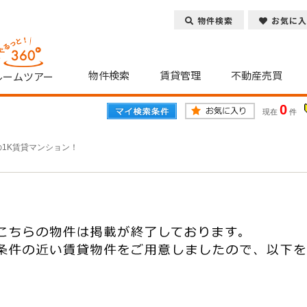
物件検索
お気に入
物件検索
賃貸管理
不動産売買
ルームツアー
0
現在
件
の1K賃貸マンション！