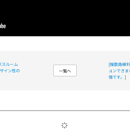
バスルーム
[複数路線
ザイン性の
ョンできま
一覧へ
強です。] 