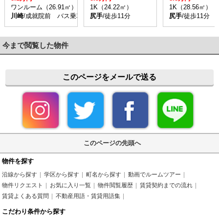
ワンルーム（26.91㎡）
1K（24.22㎡）
1K（28.56㎡）
川崎
/成就院前 バス乗車時間8分 停歩2分
尻手
/徒歩11分
尻手
/徒歩11分
今まで閲覧した物件
このページをメールで送る
このページの先頭へ
物件を探す
沿線から探す
学区から探す
町名から探す
動画でルームツアー
物件リクエスト
お気に入り一覧
物件閲覧履歴
賃貸契約までの流れ
賃貸よくある質問
不動産用語・賃貸用語集
こだわり条件から探す