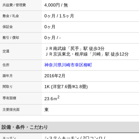
4,000円 / 無
共益費 / 管理費
0ヶ月 / 1.5ヶ月
敷金 / 礼金
0ヶ月
保証金
0ヶ月 / -
敷引 / 償却
ＪＲ南武線「尻手」駅 徒歩3分
交通
ＪＲ京浜東北・根岸線「川崎」駅 徒歩12分
神奈川県川崎市幸区柳町
住所
2016年2月
築年月
1K (洋室7.6畳/K1.8畳)
間取り
2
23.6ｍ
専有面積
東
主要採光面
設備・条件・こだわり
システムキッチン / 2口コンロ /
キッチン