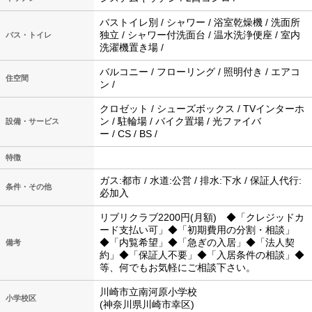
バストイレ別 / シャワー / 浴室乾燥機 / 洗面所
独立 / シャワー付洗面台 / 温水洗浄便座 / 室内
バス・トイレ
洗濯機置き場 /
バルコニー / フローリング / 照明付き / エアコ
住空間
ン /
クロゼット / シューズボックス / TVインターホ
ン / 駐輪場 / バイク置場 / 光ファイバ
設備・サービス
ー / CS / BS /
特徴
ガス:都市 / 水道:公営 / 排水:下水 / 保証人代行:
条件・その他
必加入
リブリクラブ2200円(月額) ◆「クレジッドカ
ード支払い可」◆「初期費用の分割・相談」
◆「内覧希望」◆「急ぎの入居」◆「法人契
備考
約」◆「保証人不要」◆「入居条件の相談」◆
等、何でもお気軽にご相談下さい。
川崎市立南河原小学校
小学校区
(神奈川県川崎市幸区)