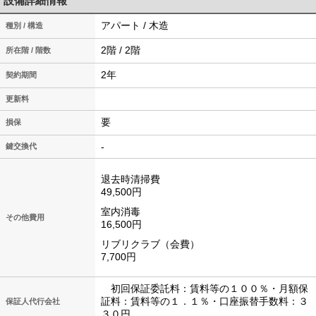
設備詳細情報
アパート / 木造
種別 / 構造
2階 / 2階
所在階 / 階数
2年
契約期間
更新料
要
損保
-
鍵交換代
退去時清掃費
49,500円
室内消毒
その他費用
16,500円
リブリクラブ（会費）
7,700円
初回保証委託料：賃料等の１００％・月額保
証料：賃料等の１．１％・口座振替手数料：３
保証人代行会社
３０円