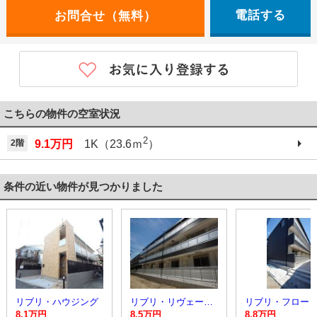
電話する
こちらの物件の空室状況
2
2階
9.1万円
1K（23.6ｍ
）
条件の近い物件が見つかりました
リブリ・ハウジング
リブリ・リヴェール矢向
8.1万円
8.5万円
8.8万円