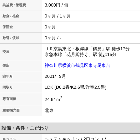
3,000円 / 無
共益費 / 管理費
0ヶ月 / 1ヶ月
敷金 / 礼金
0ヶ月
保証金
0ヶ月 / -
敷引 / 償却
ＪＲ京浜東北・根岸線「鶴見」駅 徒歩17分
交通
京急本線「花月総持寺」駅 徒歩15分
神奈川県横浜市鶴見区東寺尾東台
住所
2001年9月
築年月
1DK (D6.2畳/K2.6畳/洋室2.5畳)
間取り
2
24.84ｍ
専有面積
北東
主要採光面
設備・条件・こだわり
システムキッチン / 2口コンロ /
キッチン