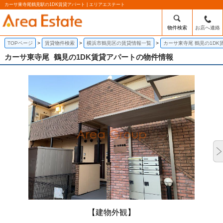
カーサ東寺尾鶴見駅の1DK賃貸アパート | エリアエステート
物件検索
お店へ連絡
TOPページ
賃貸物件検索
横浜市鶴見区の賃貸情報一覧
カーサ東寺尾 鶴見の1DK
カーサ東寺尾
鶴見の1DK賃貸アパートの物件情報
【建物外観】