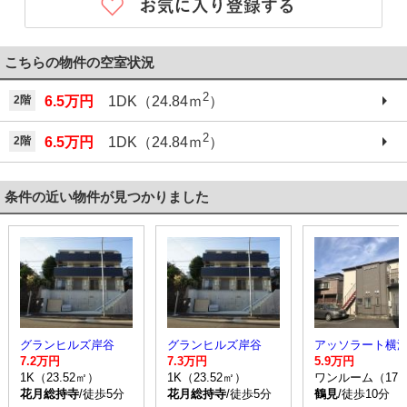
こちらの物件の空室状況
2
2階
6.5万円
1DK（24.84ｍ
）
2
2階
6.5万円
1DK（24.84ｍ
）
条件の近い物件が見つかりました
グランヒルズ岸谷
グランヒルズ岸谷
アッソラート横
7.2万円
7.3万円
5.9万円
1K（23.52㎡）
1K（23.52㎡）
ワンルーム（17.
花月総持寺
/徒歩5分
花月総持寺
/徒歩5分
鶴見
/徒歩10分