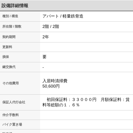
設備詳細情報
アパート / 軽量鉄骨造
種別 / 構造
2階 / 2階
所在階 / 階数
2年
契約期間
更新料
要
損保
-
鍵交換代
入居時清掃費
その他費用
50,600円
初回保証料：３３０００円 月額保証料：賃
保証人代行会社
料等総額の１．６％
仲介手数料
バイク置き場