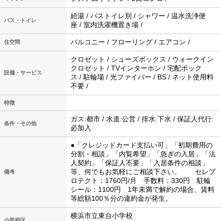
給湯 / バストイレ別 / シャワー / 温水洗浄便
バス・トイレ
座 / 室内洗濯機置き場 /
バルコニー / フローリング / エアコン /
住空間
クロゼット / シューズボックス / ウォークイン
クロゼット / TVインターホン / 宅配ボック
設備・サービス
ス / 駐輪場 / 光ファイバー / BS / ネット使用料
不要 /
特徴
ガス:都市 / 水道:公営 / 排水:下水 / 保証人代行:
条件・その他
必加入
●「クレジッドカード支払い可」「初期費用の
分割・相談」「内覧希望」「急ぎの入居」「法
人契約」「保証人不要」「入居条件の相談」
等、何でもお気軽にご相談下さい。 セレプ
備考
ロテクト：1760円/月 手数料：330円 駐輪
シール：1100円 1年未満で解約の場合、賃料
等総額100％分の違約金が発生。
横浜市立東台小学校
小学校区