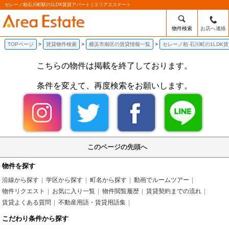
セレーノ柏石川町駅の1LDK賃貸アパート | エリアエステート
物件検索
お店へ連絡
TOPページ
賃貸物件検索
横浜市南区の賃貸情報一覧
セレーノ柏 石川町の1LDK
こちらの物件は掲載を終了しております。
条件を変えて、再度検索をお願いします。
このページの先頭へ
物件を探す
沿線から探す
学区から探す
町名から探す
動画でルームツアー
物件リクエスト
お気に入り一覧
物件閲覧履歴
賃貸契約までの流れ
賃貸よくある質問
不動産用語・賃貸用語集
こだわり条件から探す