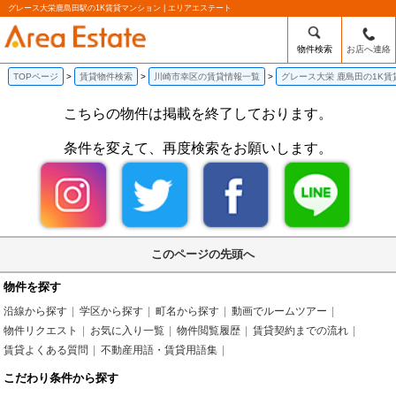
グレース大栄鹿島田駅の1K賃貸マンション | エリアエステート
物件検索
お店へ連絡
TOPページ
賃貸物件検索
川崎市幸区の賃貸情報一覧
グレース大栄 鹿島田の1K
こちらの物件は掲載を終了しております。
条件を変えて、再度検索をお願いします。
このページの先頭へ
物件を探す
沿線から探す
学区から探す
町名から探す
動画でルームツアー
物件リクエスト
お気に入り一覧
物件閲覧履歴
賃貸契約までの流れ
賃貸よくある質問
不動産用語・賃貸用語集
こだわり条件から探す