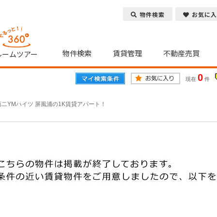
物件検索
お気に入
物件検索
賃貸管理
不動産売買
ルームツアー
0
現在
件
第二YMハイツ 屏風浦の1K賃貸アパート！