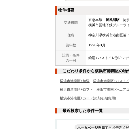
物件概要
京急本線
屏風浦駅
徒歩
交通機関
横浜市営地下鉄ブルーライ
住所
神奈川県横浜市港南区笹
築年数
1990年3月
設備・条件
給湯 / バストイレ別 / シャワ
の一例
こだわり条件から横浜市港南区の物
横浜市港南区+給湯
横浜市港南区+バスト
横浜市港南区+ロフト
横浜市港南区+エア
横浜市港南区+カード決済(初期費用)
最近検索した条件一覧