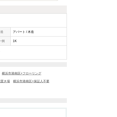
構造
アパート / 木造
一例
1K
/
横浜市港南区+フローリング
機置き場
横浜市港南区+保証人不要