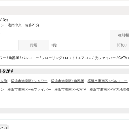
13分
ン 港南中央 徒歩21分
下
種別/
階層
2階
間取り
ー / 角部屋 / バルコニー / フローリング / ロフト / エアコン / 光ファイバー / CATV 
件を探す
イレ別
横浜市港南区+シャワー
横浜市港南区+角部屋
横浜市港南区+バルコニー
コン
横浜市港南区+光ファイバー
横浜市港南区+CATV
横浜市港南区+室内洗濯