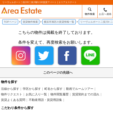
リーヴェルポート二俣川II二俣川駅の1K賃貸アパート | エリアエステート
物件検索
お店へ連絡
TOPページ
賃貸物件検索
横浜市旭区の賃貸情報一覧
リーヴェルポート二俣川II 
こちらの物件は掲載を終了しております。
条件を変えて、再度検索をお願いします。
このページの先頭へ
物件を探す
沿線から探す
学区から探す
町名から探す
動画でルームツアー
物件リクエスト
お気に入り一覧
物件閲覧履歴
賃貸契約までの流れ
賃貸よくある質問
不動産用語・賃貸用語集
こだわり条件から探す