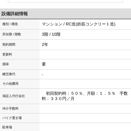
設備詳細情報
マンション / RC造(鉄筋コンクリート造)
種別 / 構造
3階 / 10階
所在階 / 階数
2年
契約期間
更新料
要
損保
-
鍵交換代
その他費用
初回契約時：５０％、月額：１．５％ 手数
保証人代行会社
料：３３０円／月
仲介手数料
バイク置き場
駐車場