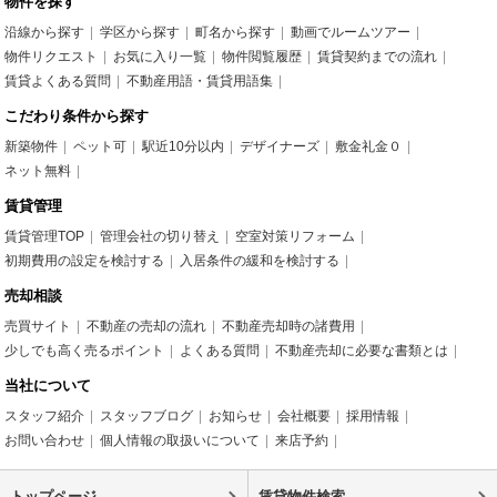
物件を探す
沿線から探す
学区から探す
町名から探す
動画でルームツアー
物件リクエスト
お気に入り一覧
物件閲覧履歴
賃貸契約までの流れ
賃貸よくある質問
不動産用語・賃貸用語集
こだわり条件から探す
新築物件
ペット可
駅近10分以内
デザイナーズ
敷金礼金０
ネット無料
賃貸管理
賃貸管理TOP
管理会社の切り替え
空室対策リフォーム
初期費用の設定を検討する
入居条件の緩和を検討する
売却相談
売買サイト
不動産の売却の流れ
不動産売却時の諸費用
少しでも高く売るポイント
よくある質問
不動産売却に必要な書類とは
当社について
スタッフ紹介
スタッフブログ
お知らせ
会社概要
採用情報
お問い合わせ
個人情報の取扱いについて
来店予約
トップページ
賃貸物件検索