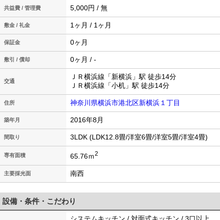
5,000円 / 無
共益費 / 管理費
1ヶ月 / 1ヶ月
敷金 / 礼金
0ヶ月
保証金
0ヶ月 / -
敷引 / 償却
ＪＲ横浜線「新横浜」駅 徒歩14分
交通
ＪＲ横浜線「小机」駅 徒歩14分
神奈川県横浜市港北区新横浜１丁目
住所
2016年8月
築年月
3LDK (LDK12.8畳/洋室6畳/洋室5畳/洋室4畳)
間取り
2
65.76ｍ
専有面積
南西
主要採光面
設備・条件・こだわり
システムキッチン / 対面式キッチン / 3口以上