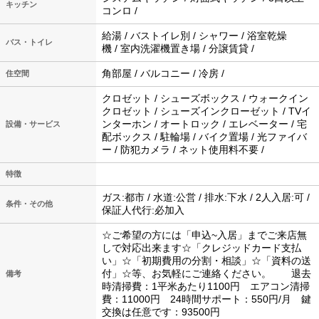
キッチン
コンロ /
給湯 / バストイレ別 / シャワー / 浴室乾燥
バス・トイレ
機 / 室内洗濯機置き場 / 分譲賃貸 /
角部屋 / バルコニー / 冷房 /
住空間
クロゼット / シューズボックス / ウォークイン
クロゼット / シューズインクローゼット / TVイ
ンターホン / オートロック / エレベーター / 宅
設備・サービス
配ボックス / 駐輪場 / バイク置場 / 光ファイバ
ー / 防犯カメラ / ネット使用料不要 /
特徴
ガス:都市 / 水道:公営 / 排水:下水 / 2人入居:可 /
条件・その他
保証人代行:必加入
☆ご希望の方には「申込~入居」までご来店無
しで対応出来ます☆「クレジッドカード支払
い」☆「初期費用の分割・相談」☆「資料の送
付」☆等、お気軽にご連絡ください。 退去
備考
時清掃費：1平米あたり1100円 エアコン清掃
費：11000円 24時間サポート：550円/月 鍵
交換は任意です：93500円