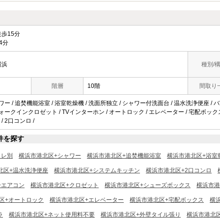
歩15分
4分
横浜
種別/
階層
10階
間取り
ャワー / 追焚機能浴室 / 浴室乾燥機 / 洗面所独立 / シャワー付洗面台 / 温水洗浄便座 / 
ォークインクロゼット / TVインターホン / オートロック / エレベーター / 宅配ボックス / 駐
/ 2口コンロ /
件を探す
イレ別
横浜市港北区+シャワー
横浜市港北区+追焚機能浴室
横浜市港北区+浴室
北区+温水洗浄便座
横浜市港北区+システムキッチン
横浜市港北区+2口コンロ
+エアコン
横浜市港北区+クロゼット
横浜市港北区+シューズボックス
横浜市港
区+オートロック
横浜市港北区+エレベーター
横浜市港北区+宅配ボックス
横
ラ
横浜市港北区+ネット使用料不要
横浜市港北区+外壁タイル張り
横浜市港北