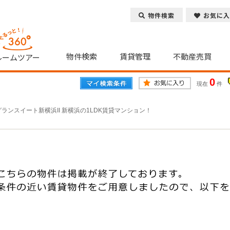
物件検索
お気に入
物件検索
賃貸管理
不動産売買
ルームツアー
0
現在
件
グランスイート新横浜II 新横浜の1LDK賃貸マンション！