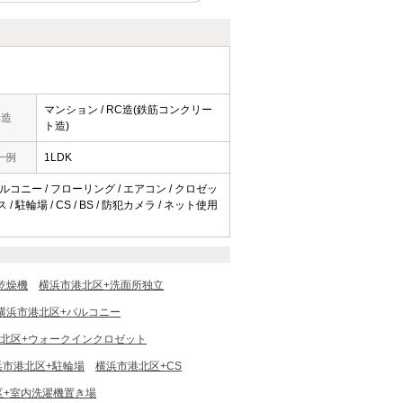
マンション / RC造(鉄筋コンクリー
構造
ト造)
一例
1LDK
バルコニー / フローリング / エアコン / クロゼッ
輪場 / CS / BS / 防犯カメラ / ネット使用
乾燥機
横浜市港北区+洗面所独立
横浜市港北区+バルコニー
北区+ウォークインクロゼット
浜市港北区+駐輪場
横浜市港北区+CS
区+室内洗濯機置き場