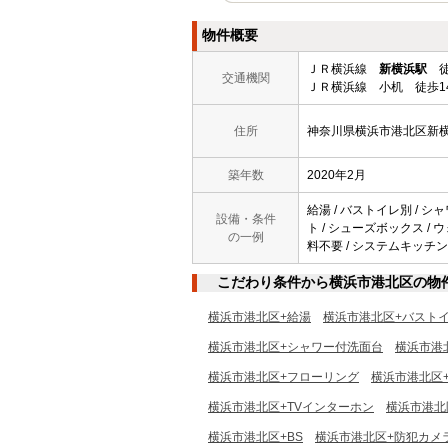
物件概要
ＪＲ横浜線
新横浜駅
徒
交通機関
ＪＲ横浜線 小机 徒歩1
住所
神奈川県横浜市港北区新
築年数
2020年2月
給湯 / バストイレ別 / シ
設備・条件
ト / シューズボックス / ウ
の一例
料不要 / システムキッチン 
こだわり条件から横浜市港北区の物
横浜市港北区+給湯
横浜市港北区+バスト
横浜市港北区+シャワー付洗面台
横浜市港
横浜市港北区+フローリング
横浜市港北区
横浜市港北区+TVインターホン
横浜市港北
横浜市港北区+BS
横浜市港北区+防犯カメ