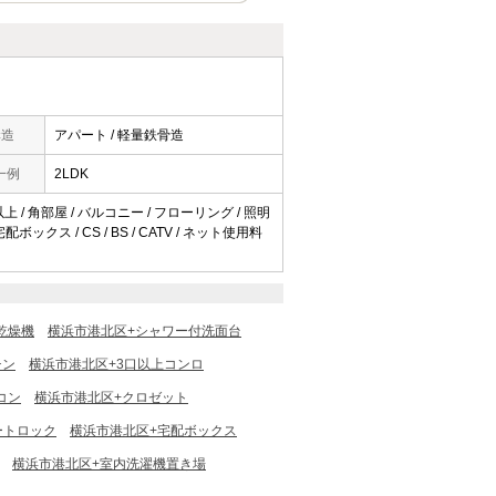
構造
アパート / 軽量鉄骨造
一例
2LDK
上 / 角部屋 / バルコニー / フローリング / 照明
クス / CS / BS / CATV / ネット使用料
乾燥機
横浜市港北区+シャワー付洗面台
チン
横浜市港北区+3口以上コンロ
コン
横浜市港北区+クロゼット
ートロック
横浜市港北区+宅配ボックス
横浜市港北区+室内洗濯機置き場