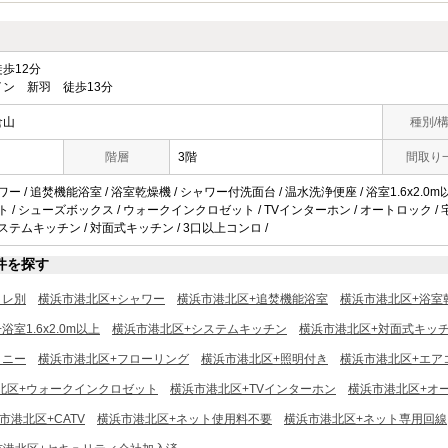
歩12分
ン 新羽 徒歩13分
倉山
種別/
階層
3階
間取り
ワー / 追焚機能浴室 / 浴室乾燥機 / シャワー付洗面台 / 温水洗浄便座 / 浴室1.6x2.0m以
ト / シューズボックス / ウォークインクロゼット / TVインターホン / オートロック / 宅配ボッ
システムキッチン / 対面式キッチン / 3口以上コンロ /
件を探す
イレ別
横浜市港北区+シャワー
横浜市港北区+追焚機能浴室
横浜市港北区+浴室
室1.6x2.0m以上
横浜市港北区+システムキッチン
横浜市港北区+対面式キッ
コニー
横浜市港北区+フローリング
横浜市港北区+照明付き
横浜市港北区+エア
北区+ウォークインクロゼット
横浜市港北区+TVインターホン
横浜市港北区+オ
市港北区+CATV
横浜市港北区+ネット使用料不要
横浜市港北区+ネット専用回線