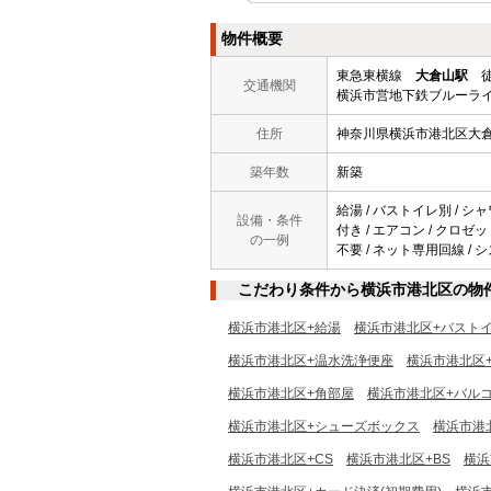
物件概要
東急東横線
大倉山駅
徒
交通機関
横浜市営地下鉄ブルーライ
住所
神奈川県横浜市港北区大
築年数
新築
給湯 / バストイレ別 / シャ
設備・条件
付き / エアコン / クロゼッ
の一例
不要 / ネット専用回線 / 
こだわり条件から横浜市港北区の物
横浜市港北区+給湯
横浜市港北区+バスト
横浜市港北区+温水洗浄便座
横浜市港北区+浴
横浜市港北区+角部屋
横浜市港北区+バル
横浜市港北区+シューズボックス
横浜市港
横浜市港北区+CS
横浜市港北区+BS
横浜