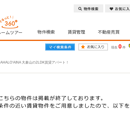
物件検索
お気に入
物件検索
賃貸管理
不動産売買
ルームツアー
0
現在
件
MAHALO‘AINA 大倉山の2LDK賃貸アパート！