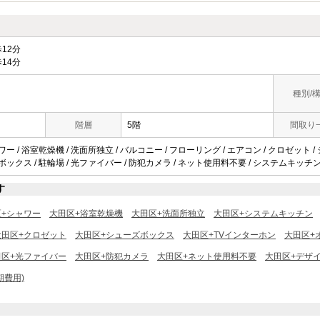
12分
14分
種別/
階層
5階
間取り
ワー / 浴室乾燥機 / 洗面所独立 / バルコニー / フローリング / エアコン / クロゼット 
配ボックス / 駐輪場 / 光ファイバー / 防犯カメラ / ネット使用料不要 / システムキッチン 
す
区+シャワー
大田区+浴室乾燥機
大田区+洗面所独立
大田区+システムキッチン
大田区+クロゼット
大田区+シューズボックス
大田区+TVインターホン
大田区+
田区+光ファイバー
大田区+防犯カメラ
大田区+ネット使用料不要
大田区+デザ
期費用)