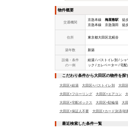
物件概要
京急本線
梅屋敷駅
徒歩
交通機関
京急本線 京急蒲田 徒歩
住所
東京都大田区北糀谷
築年数
新築
設備・条件
給湯 / バストイレ別 / シャ
の一例
ック / エレベーター / 宅
こだわり条件から大田区の物件を探
大田区+給湯
大田区+バストイレ別
大田
大田区+フローリング
大田区+エアコン
大田区+宅配ボックス
大田区+駐輪場
大
大田区+保証人不要
大田区+カード決済(初
最近検索した条件一覧