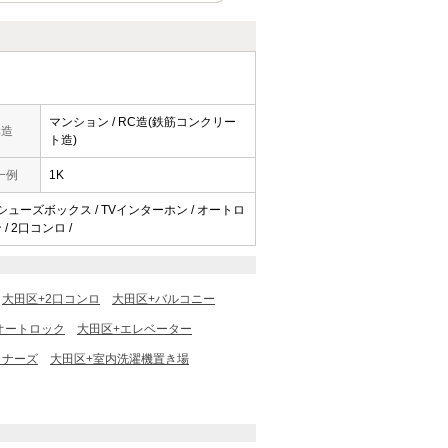
マンション / RC造(鉄筋コンクリー
構造
ト造)
一例
1K
/ シューズボックス / TVインターホン / オートロ
/ 2口コンロ /
大田区+2口コンロ
大田区+バルコニー
オートロック
大田区+エレベーター
イナーズ
大田区+室内洗濯機置き場