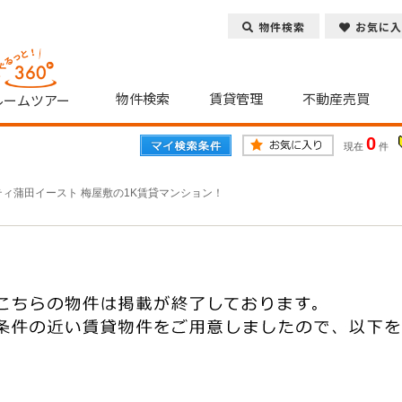
物件検索
お気に入
物件検索
賃貸管理
不動産売買
ルームツアー
0
現在
件
ティ蒲田イースト 梅屋敷の1K賃貸マンション！