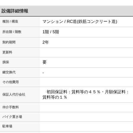
設備詳細情報
マンション / RC造(鉄筋コンクリート造)
種別 / 構造
1階 / 5階
所在階 / 階数
2年
契約期間
更新料
要
損保
-
鍵交換代
その他費用
初回保証料：賃料等の４５％・月額保証料：
保証人代行会社
賃料等の１％
仲介手数料
バイク置き場
駐車場