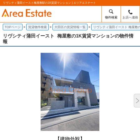
リヴシティ蒲田イースト梅屋敷駅の1K賃貸マンション | エリアエステート
物件検索
お店へ連絡
TOPページ
賃貸物件検索
大田区の賃貸情報一覧
リヴシティ蒲田イースト 梅屋敷
リヴシティ蒲田イースト
梅屋敷の1K賃貸マンションの物件情
報
【建物外観】