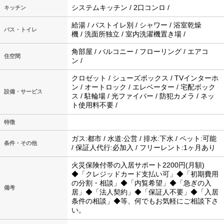
システムキッチン / 2口コンロ /
キッチン
給湯 / バストイレ別 / シャワー / 浴室乾燥
バス・トイレ
機 / 洗面所独立 / 室内洗濯機置き場 /
角部屋 / バルコニー / フローリング / エアコ
住空間
ン /
クロゼット / シューズボックス / TVインターホ
ン / オートロック / エレベーター / 宅配ボック
設備・サービス
ス / 駐輪場 / 光ファイバー / 防犯カメラ / ネッ
ト使用料不要 /
特徴
ガス:都市 / 水道:公営 / 排水:下水 / ペット:可能
条件・その他
/ 保証人代行:必加入 / フリーレント:1ヶ月あり
火災保険付帯の入居サポート2200円(月額)
◆「クレジッドカード支払い可」◆「初期費用
の分割・相談」◆「内覧希望」◆「急ぎの入
備考
居」◆「法人契約」◆「保証人不要」◆「入居
条件の相談」◆等、何でもお気軽にご相談下さ
い。