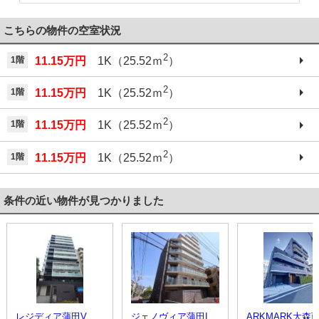
こちらの物件の空室状況
2
1階
11.15万円
1K（25.52ｍ
）
2
1階
11.15万円
1K（25.52ｍ
）
2
1階
11.15万円
1K（25.52ｍ
）
2
1階
11.15万円
1K（25.52ｍ
）
条件の近い物件が見つかりました
レジディア蒲田V
ジェノヴィア蒲田IIスカイガーデン
ARKMARK大森