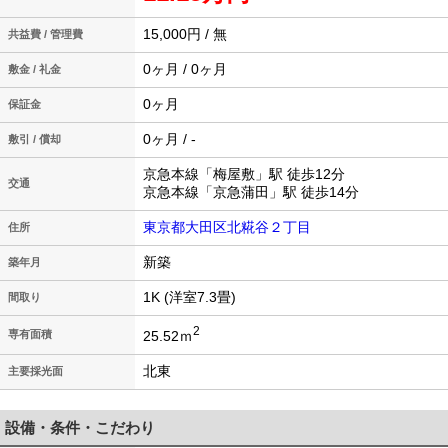
15,000円 / 無
共益費 / 管理費
0ヶ月 / 0ヶ月
敷金 / 礼金
0ヶ月
保証金
0ヶ月 / -
敷引 / 償却
京急本線「梅屋敷」駅 徒歩12分
交通
京急本線「京急蒲田」駅 徒歩14分
東京都大田区北糀谷２丁目
住所
新築
築年月
1K (洋室7.3畳)
間取り
2
25.52ｍ
専有面積
北東
主要採光面
設備・条件・こだわり