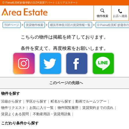
D Paina松見町妙蓮寺駅の1LDK賃貸アパート | エリアエステート
物件検索
お店へ連絡
TOPページ
賃貸物件検索
横浜市神奈川区の賃貸情報一覧
D Paina松見町 妙蓮寺
こちらの物件は掲載を終了しております。
条件を変えて、再度検索をお願いします。
このページの先頭へ
物件を探す
沿線から探す
学区から探す
町名から探す
動画でルームツアー
物件リクエスト
お気に入り一覧
物件閲覧履歴
賃貸契約までの流れ
賃貸よくある質問
不動産用語・賃貸用語集
こだわり条件から探す