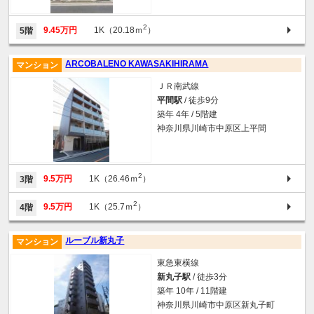
2
9.45万円
1K（20.18ｍ
）
5階
ARCOBALENO KAWASAKIHIRAMA
マンション
ＪＲ南武線
平間駅
/ 徒歩9分
築年 4年 / 5階建
神奈川県川崎市中原区上平間
2
9.5万円
1K（26.46ｍ
）
3階
2
9.5万円
1K（25.7ｍ
）
4階
ルーブル新丸子
マンション
東急東横線
新丸子駅
/ 徒歩3分
築年 10年 / 11階建
神奈川県川崎市中原区新丸子町