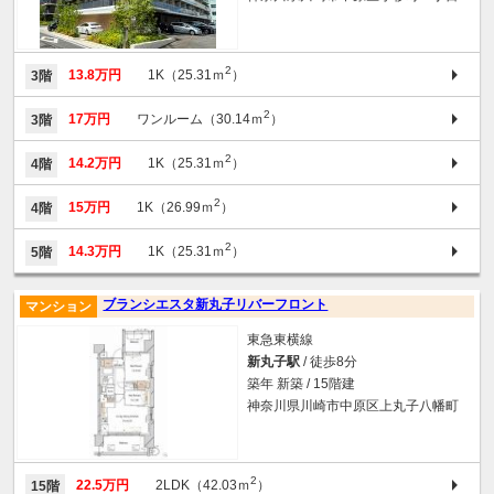
2
13.8万円
1K（25.31ｍ
）
3階
2
17万円
ワンルーム（30.14ｍ
）
3階
2
14.2万円
1K（25.31ｍ
）
4階
2
15万円
1K（26.99ｍ
）
4階
2
14.3万円
1K（25.31ｍ
）
5階
ブランシエスタ新丸子リバーフロント
マンション
東急東横線
新丸子駅
/ 徒歩8分
築年 新築 / 15階建
神奈川県川崎市中原区上丸子八幡町
2
22.5万円
2LDK（42.03ｍ
）
15階