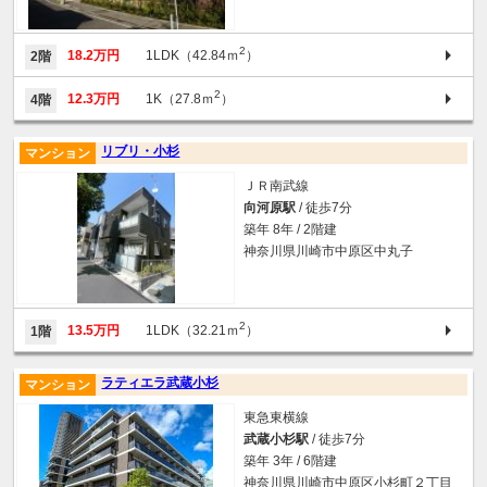
2
18.2万円
1LDK（42.84ｍ
）
2階
2
12.3万円
1K（27.8ｍ
）
4階
リブリ・小杉
マンション
ＪＲ南武線
向河原駅
/ 徒歩7分
築年 8年 / 2階建
神奈川県川崎市中原区中丸子
2
13.5万円
1LDK（32.21ｍ
）
1階
ラティエラ武蔵小杉
マンション
東急東横線
武蔵小杉駅
/ 徒歩7分
築年 3年 / 6階建
神奈川県川崎市中原区小杉町２丁目