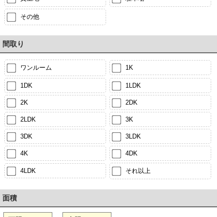
その他
間取り
ワンルーム
1K
1DK
1LDK
2K
2DK
2LDK
3K
3DK
3LDK
4K
4DK
4LDK
それ以上
面積