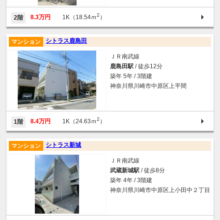
2
8.3万円
1K（18.54ｍ
）
2階
シトラス鹿島田
マンション
ＪＲ南武線
鹿島田駅
/ 徒歩12分
築年 5年 / 3階建
神奈川県川崎市中原区上平間
2
8.4万円
1K（24.63ｍ
）
1階
シトラス新城
マンション
ＪＲ南武線
武蔵新城駅
/ 徒歩8分
築年 4年 / 3階建
神奈川県川崎市中原区上小田中２丁目