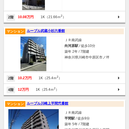
2
10.08万円
1K（21.66ｍ
）
2階
ルーブル武蔵小杉六番館
マンション
ＪＲ南武線
向河原駅
/ 徒歩10分
築年 2年 / 7階建
神奈川県川崎市中原区市ノ坪
2
10.2万円
1K（25.4ｍ
）
2階
2
12万円
1K（25.4ｍ
）
4階
ルーブル川崎上平間弐番館
マンション
ＪＲ南武線
平間駅
/ 徒歩9分
築年 5年 / 7階建