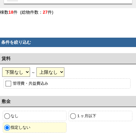
棟数
18
件 (総物件数：
27
件)
条件を絞り込む
賃料
～
管理費・共益費込み
敷金
なし
１ヶ月以下
指定しない