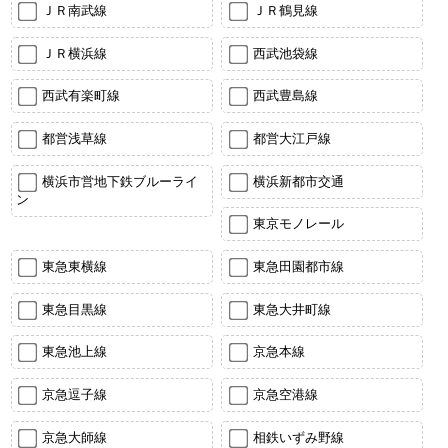
ＪＲ南武線
ＪＲ鶴見線
ＪＲ横浜線
西武池袋線
西武有楽町線
西武豊島線
都営浅草線
都営大江戸線
横浜市営地下鉄ブルーライ
横浜新都市交通
ン
東京モノレール
東急東横線
東急田園都市線
東急目黒線
東急大井町線
東急池上線
京急本線
京急逗子線
京急空港線
京急大師線
相鉄いずみ野線