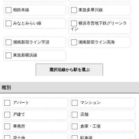
相鉄本線
東急多摩川線
みなとみらい線
横浜市営地下鉄グリーンラ
イン
湘南新宿ライン宇須
湘南新宿ライン高海
東急新横浜線
種別
アパート
マンション
戸建て
店舗
事務所
倉庫・工場
貸土地
駐車場