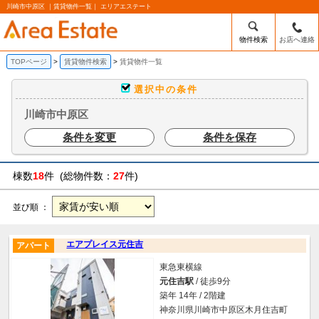
川崎市中原区 ｜賃貸物件一覧｜ エリアエステート
物件検索
お店へ連絡
TOPページ
賃貸物件検索
賃貸物件一覧
選択中の条件
川崎市中原区
条件を変更
条件を保存
棟数
18
件 (総物件数：
27
件)
並び順 ：
エアプレイス元住吉
アパート
東急東横線
元住吉駅
/ 徒歩9分
築年 14年 / 2階建
神奈川県川崎市中原区木月住吉町