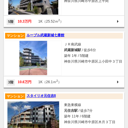
神奈川県川崎市中原区上平間
2
10.3万円
1K（25.52ｍ
）
5階
ルーブル武蔵新城七番館
マンション
ＪＲ南武線
武蔵新城駅
/ 徒歩6分
築年 1年 / 5階建
神奈川県川崎市中原区上小田中３丁目
2
10.6万円
1K（26.1ｍ
）
3階
スタイリオ元住吉II
マンション
東急東横線
元住吉駅
/ 徒歩7分
築年 11年 / 6階建
神奈川県川崎市中原区木月３丁目