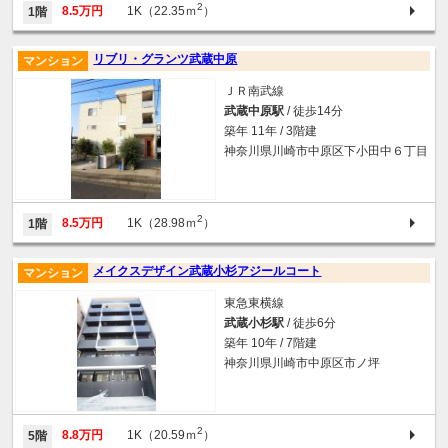
2
8.5万円
1K（22.35ｍ
）
1階
リブリ・グランツ武蔵中原
マンション
ＪＲ南武線
武蔵中原駅
/ 徒歩14分
築年 11年 / 3階建
神奈川県川崎市中原区下小田中６丁目
2
8.5万円
1K（28.98ｍ
）
1階
メイクスデザイン武蔵小杉アジールコート
マンション
東急東横線
武蔵小杉駅
/ 徒歩6分
築年 10年 / 7階建
神奈川県川崎市中原区市ノ坪
2
8.8万円
1K（20.59ｍ
）
5階