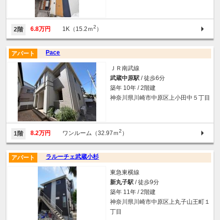
2
6.8万円
1K（15.2ｍ
）
2階
Pace
アパート
ＪＲ南武線
武蔵中原駅
/ 徒歩6分
築年 10年 / 2階建
神奈川県川崎市中原区上小田中５丁目
2
8.2万円
ワンルーム（32.97ｍ
）
1階
ラルーチェ武蔵小杉
アパート
東急東横線
新丸子駅
/ 徒歩9分
築年 11年 / 2階建
神奈川県川崎市中原区上丸子山王町１
丁目