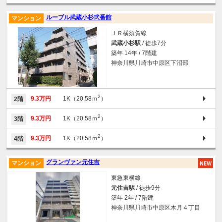
ルーブル武蔵小杉弐番館
マンション
ＪＲ横須賀線
武蔵小杉駅
/ 徒歩7分
築年 14年 / 7階建
神奈川県川崎市中原区下沼部
2
9.3万円
1K（20.58ｍ
）
2階
2
9.3万円
1K（20.58ｍ
）
3階
2
9.3万円
1K（20.58ｍ
）
4階
グランヴァン元住吉
マンション
東急東横線
元住吉駅
/ 徒歩9分
築年 2年 / 7階建
神奈川県川崎市中原区木月４丁目