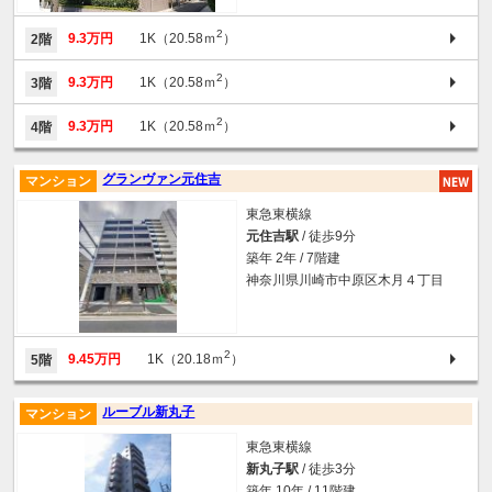
2
9.3万円
1K（20.58ｍ
）
2階
2
9.3万円
1K（20.58ｍ
）
3階
2
9.3万円
1K（20.58ｍ
）
4階
グランヴァン元住吉
マンション
東急東横線
元住吉駅
/ 徒歩9分
築年 2年 / 7階建
神奈川県川崎市中原区木月４丁目
2
9.45万円
1K（20.18ｍ
）
5階
ルーブル新丸子
マンション
東急東横線
新丸子駅
/ 徒歩3分
築年 10年 / 11階建