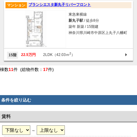
ブランシエスタ新丸子リバーフロント
マンション
東急東横線
新丸子駅
/ 徒歩8分
築年 新築 / 15階建
神奈川県川崎市中原区上丸子八幡町
2
22.5万円
2LDK（42.03ｍ
）
15階
棟数
11
件 (総物件数：
17
件)
条件を絞り込む
賃料
～