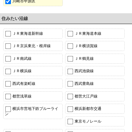
川崎市中原区
住みたい沿線
ＪＲ東海道新幹線
ＪＲ東海道本線
ＪＲ京浜東北・根岸線
ＪＲ横須賀線
ＪＲ南武線
ＪＲ鶴見線
ＪＲ横浜線
西武池袋線
西武有楽町線
西武豊島線
都営浅草線
都営大江戸線
横浜市営地下鉄ブルーライ
横浜新都市交通
ン
東京モノレール