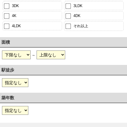
3DK
3LDK
4K
4DK
4LDK
それ以上
面積
～
駅徒歩
築年数