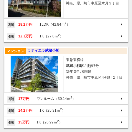
神奈川県川崎市中原区木月３丁目
2
18.2万円
1LDK（42.84ｍ
）
2階
2
12.3万円
1K（27.8ｍ
）
4階
ラティエラ武蔵小杉
マンション
東急東横線
武蔵小杉駅
/ 徒歩7分
築年 3年 / 6階建
神奈川県川崎市中原区小杉町２丁目
2
17万円
ワンルーム（30.14ｍ
）
3階
2
14.2万円
1K（25.31ｍ
）
4階
2
15万円
1K（26.99ｍ
）
4階