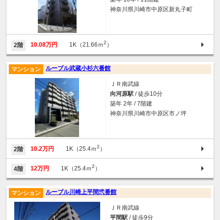
神奈川県川崎市中原区新丸子町
2
10.08万円
1K（21.66ｍ
）
2階
ルーブル武蔵小杉六番館
マンション
ＪＲ南武線
向河原駅
/ 徒歩10分
築年 2年 / 7階建
神奈川県川崎市中原区市ノ坪
2
10.2万円
1K（25.4ｍ
）
2階
2
12万円
1K（25.4ｍ
）
4階
ルーブル川崎上平間弐番館
マンション
ＪＲ南武線
平間駅
/ 徒歩9分