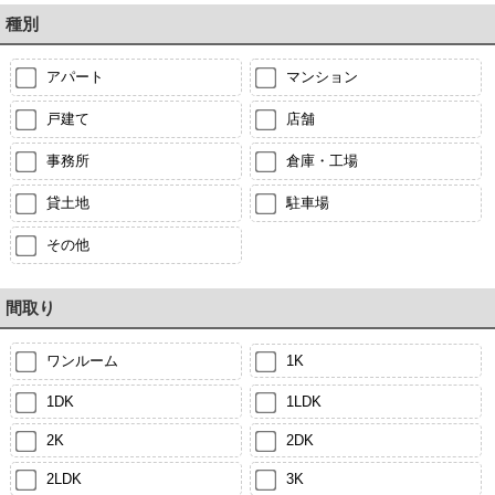
種別
アパート
マンション
戸建て
店舗
事務所
倉庫・工場
貸土地
駐車場
その他
間取り
ワンルーム
1K
1DK
1LDK
2K
2DK
2LDK
3K