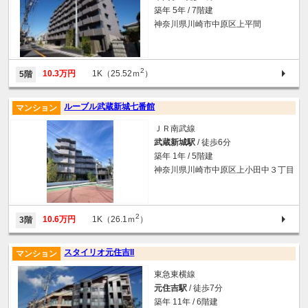
築年 5年 / 7階建
神奈川県川崎市中原区上平間
2
10.3万円
1K（25.52ｍ
）
5階
ルーブル武蔵新城七番館
マンション
ＪＲ南武線
武蔵新城駅
/ 徒歩6分
築年 1年 / 5階建
神奈川県川崎市中原区上小田中３丁目
2
10.6万円
1K（26.1ｍ
）
3階
スタイリオ元住吉II
マンション
東急東横線
元住吉駅
/ 徒歩7分
築年 11年 / 6階建