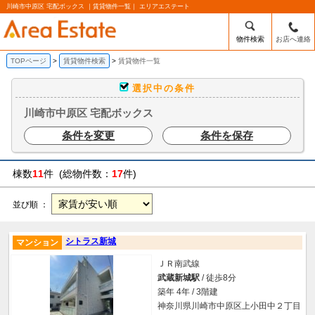
川崎市中原区 宅配ボックス ｜賃貸物件一覧｜ エリアエステート
物件検索
お店へ連絡
TOPページ
賃貸物件検索
賃貸物件一覧
選択中の条件
川崎市中原区 宅配ボックス
条件を変更
条件を保存
棟数
11
件 (総物件数：
17
件)
並び順 ：
シトラス新城
マンション
ＪＲ南武線
武蔵新城駅
/ 徒歩8分
築年 4年 / 3階建
神奈川県川崎市中原区上小田中２丁目