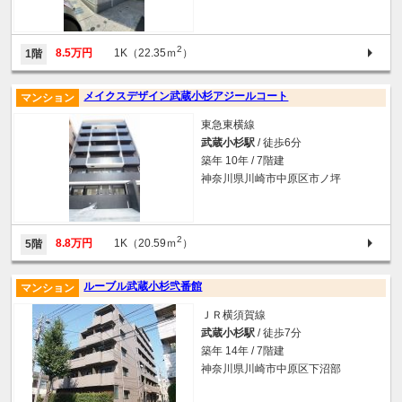
2
8.5万円
1K（22.35ｍ
）
1階
メイクスデザイン武蔵小杉アジールコート
マンション
東急東横線
武蔵小杉駅
/ 徒歩6分
築年 10年 / 7階建
神奈川県川崎市中原区市ノ坪
2
8.8万円
1K（20.59ｍ
）
5階
ルーブル武蔵小杉弐番館
マンション
ＪＲ横須賀線
武蔵小杉駅
/ 徒歩7分
築年 14年 / 7階建
神奈川県川崎市中原区下沼部