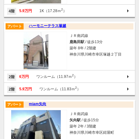
2
5.9万円
1K（17.28ｍ
）
4階
ハーモニーテラス塚越
アパート
ＪＲ南武線
鹿島田駅
/ 徒歩13分
築年 8年 / 2階建
神奈川県川崎市幸区塚越２丁目
2
6万円
ワンルーム（11.97ｍ
）
2階
2
5.9万円
ワンルーム（11.83ｍ
）
2階
miam矢向
アパート
ＪＲ南武線
矢向駅
/ 徒歩15分
築年 2年 / 3階建
神奈川県川崎市幸区紺屋町