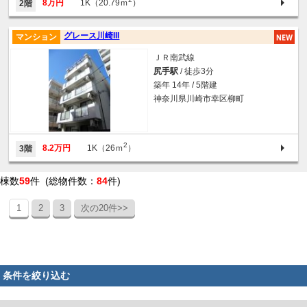
8万円
1K（20.79ｍ
）
2階
グレース川崎III
マンション
ＪＲ南武線
尻手駅
/ 徒歩3分
築年 14年 / 5階建
神奈川県川崎市幸区柳町
2
8.2万円
1K（26ｍ
）
3階
棟数
59
件 (総物件数：
84
件)
1
2
3
次の20件>>
条件を絞り込む