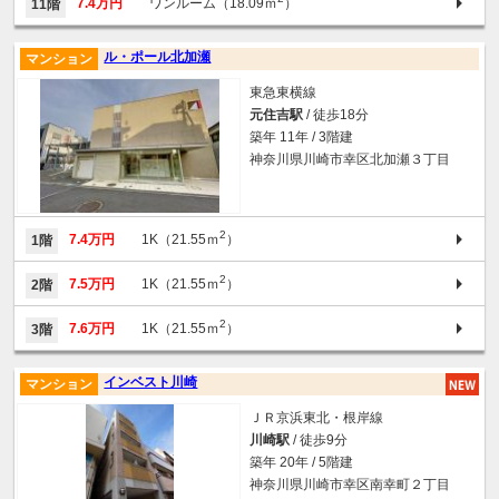
7.4万円
ワンルーム（18.09ｍ
）
11階
ル・ポール北加瀬
マンション
東急東横線
元住吉駅
/ 徒歩18分
築年 11年 / 3階建
神奈川県川崎市幸区北加瀬３丁目
2
7.4万円
1K（21.55ｍ
）
1階
2
7.5万円
1K（21.55ｍ
）
2階
2
7.6万円
1K（21.55ｍ
）
3階
インベスト川崎
マンション
ＪＲ京浜東北・根岸線
川崎駅
/ 徒歩9分
築年 20年 / 5階建
神奈川県川崎市幸区南幸町２丁目