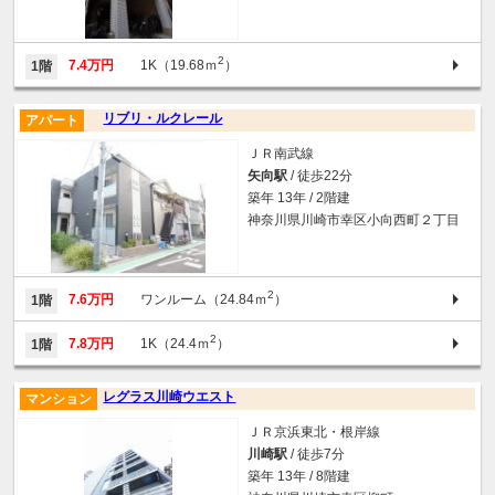
2
7.4万円
1K（19.68ｍ
）
1階
リブリ・ルクレール
アパート
ＪＲ南武線
矢向駅
/ 徒歩22分
築年 13年 / 2階建
神奈川県川崎市幸区小向西町２丁目
2
7.6万円
ワンルーム（24.84ｍ
）
1階
2
7.8万円
1K（24.4ｍ
）
1階
レグラス川崎ウエスト
マンション
ＪＲ京浜東北・根岸線
川崎駅
/ 徒歩7分
築年 13年 / 8階建