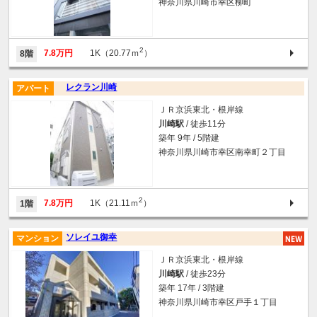
神奈川県川崎市幸区柳町
2
7.8万円
1K（20.77ｍ
）
8階
レクラン川崎
アパート
ＪＲ京浜東北・根岸線
川崎駅
/ 徒歩11分
築年 9年 / 5階建
神奈川県川崎市幸区南幸町２丁目
2
7.8万円
1K（21.11ｍ
）
1階
ソレイユ御幸
マンション
ＪＲ京浜東北・根岸線
川崎駅
/ 徒歩23分
築年 17年 / 3階建
神奈川県川崎市幸区戸手１丁目