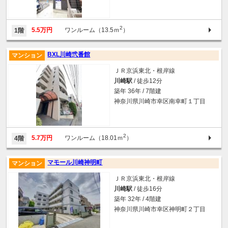
2
5.5万円
ワンルーム（13.5ｍ
）
1階
BXL川崎弐番館
マンション
ＪＲ京浜東北・根岸線
川崎駅
/ 徒歩12分
築年 36年 / 7階建
神奈川県川崎市幸区南幸町１丁目
2
5.7万円
ワンルーム（18.01ｍ
）
4階
マモール川崎神明町
マンション
ＪＲ京浜東北・根岸線
川崎駅
/ 徒歩16分
築年 32年 / 4階建
神奈川県川崎市幸区神明町２丁目