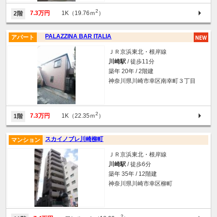
2
7.3万円
1K（19.76ｍ
）
2階
PALAZZINA BAR ITALIA
アパート
ＪＲ京浜東北・根岸線
川崎駅
/ 徒歩11分
築年 20年 / 2階建
神奈川県川崎市幸区南幸町３丁目
2
7.3万円
1K（22.35ｍ
）
1階
スカイノブレ川崎柳町
マンション
ＪＲ京浜東北・根岸線
川崎駅
/ 徒歩6分
築年 35年 / 12階建
神奈川県川崎市幸区柳町
2