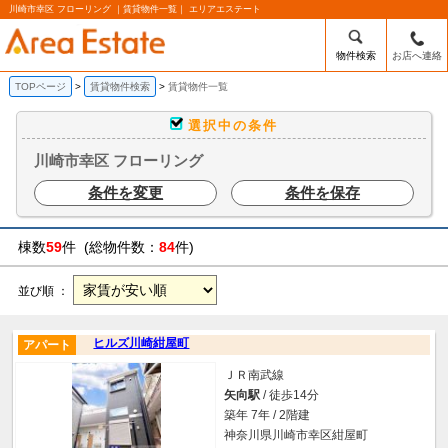
川崎市幸区 フローリング ｜賃貸物件一覧｜ エリアエステート
物件検索
お店へ連絡
TOPページ
賃貸物件検索
賃貸物件一覧
選択中の条件
川崎市幸区 フローリング
条件を変更
条件を保存
棟数
59
件 (総物件数：
84
件)
並び順 ：
ヒルズ川崎紺屋町
アパート
ＪＲ南武線
矢向駅
/ 徒歩14分
築年 7年 / 2階建
神奈川県川崎市幸区紺屋町