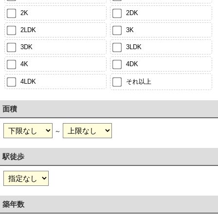
2K
2DK
2LDK
3K
3DK
3LDK
4K
4DK
4LDK
それ以上
面積
～
駅徒歩
築年数