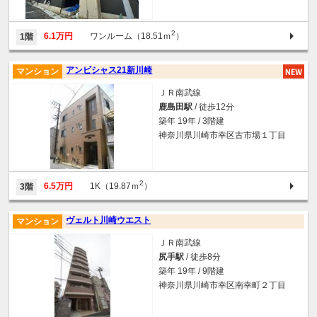
2
6.1万円
ワンルーム（18.51ｍ
）
1階
アンビシャス21新川崎
マンション
ＪＲ南武線
鹿島田駅
/ 徒歩12分
築年 19年 / 3階建
神奈川県川崎市幸区古市場１丁目
2
6.5万円
1K（19.87ｍ
）
3階
ヴェルト川崎ウエスト
マンション
ＪＲ南武線
尻手駅
/ 徒歩8分
築年 19年 / 9階建
神奈川県川崎市幸区南幸町２丁目