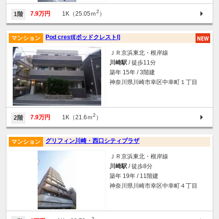
2
7.9万円
1K（25.05ｍ
）
1階
Pod crestI[ポッドクレストI]
マンション
ＪＲ京浜東北・根岸線
川崎駅
/ 徒歩11分
築年 15年 / 3階建
神奈川県川崎市幸区中幸町１丁目
2
7.9万円
1K（21.6ｍ
）
2階
グリフィン川崎・西口シティプラザ
マンション
ＪＲ京浜東北・根岸線
川崎駅
/ 徒歩8分
築年 19年 / 11階建
神奈川県川崎市幸区中幸町４丁目
2