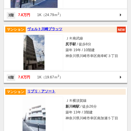
2
7.8万円
1K（24.79ｍ
）
3階
ヴェルト川崎プラッツ
マンション
ＪＲ南武線
尻手駅
/ 徒歩8分
築年 19年 / 10階建
神奈川県川崎市幸区南幸町３丁目
2
7.8万円
1K（19.67ｍ
）
6階
リブリ・アソート
マンション
ＪＲ横須賀線
新川崎駅
/ 徒歩26分
築年 13年 / 3階建
神奈川県川崎市幸区南加瀬５丁目