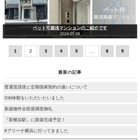
ペット可築浅マンションのご紹介です
2024-05-28
1
2
3
4
5
...
8
9
最新の記事
普通賃貸借と定期借家契約の違いについて
GW休暇をいただいたいました
新築物件全部屋満室御礼
『新横浜駅』に新築完成予定！
Kアリーナ横浜に行ってきました